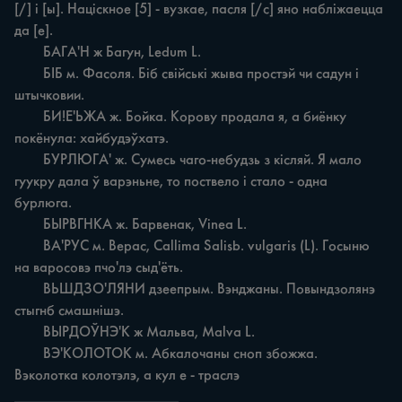
[/] i [ы]. Націскное [5] - вузкае, пасля [/с] яно набліжаецца 
да [e].

	БАГА'Н ж Багун, Ledum L.

	БІБ м. Фасоля. Біб свійські жыва простэй чи садун i 
штычковии.

	БИ!Е'ЬЖА ж. Бойка. Корову продала я, а биёнку 
покёнула: хайбудэўхатэ.

	БУРЛЮГА' ж. Сумесь чаго-небудзь з кісляй. Я мало 
гуукру дала ў варэньне, то поствело i стало - одна 
бурлюга.

	БЫРВГНКА ж. Барвенак, Vinea L.

	ВА'РУС м. Верас, Callima Salisb. vulgaris (L). Госыню 
на варосовэ пчо'лэ сыд'ёть.

	ВЬШДЗО'ЛЯНИ дзеепрым. Вэнджаны. Повындзолянэ 
стыгнб смашнішэ.

	ВЫРДОЎНЭ'К ж Мальва, Malva L.

	ВЭ'КОЛОТОК м. Абкалочаны сноп збожжа. 
Вэколотка колотэлэ, а кул е - траслэ