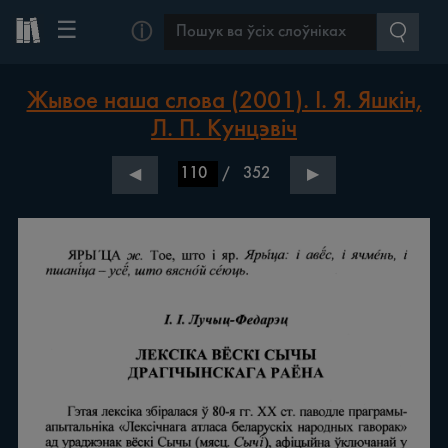
☰
ⓘ
Жывое наша слова (2001). І. Я. Яшкін,
Л. П. Кунцэвіч
/
352
◀
▶