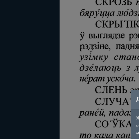
Я
с
м