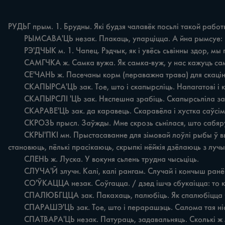
РУДЬГ прым. 1. Брудны. Які будзя чалавёк посьлі такой работы
	РЫМСАВА'ЦЬ незак. Плакаць, упарціцца. A йна рымсуе: не паёду боляй вучыцца, пайдуу сваю школу.

	РЭ'ДЧЫК м. 1. Чапец. Рэдчык, як i увёсь сьвінны здор, мы піратопліваім. 2. Марля. 3 рэдчыку шчэ шьта хвіраначкі, знасіліся.

	САМГЧКА ж. Самка вужа. Як самка-вуж, у нас кажуцъ самічка.

	СЕ'ЧАНЬ ж. Пасечаны корм (пераважна трава) для скаціны. Сёчань кабану даю.

	СКАПЫРСА'ЦЬ зак. Toe, што i скапырсліць. Напагатові i кохтачка: лічыужб скапырсала.

	СКАПЫРСЛІ 'ЦЬ зак. Няспешна зрабіць. Скапырсьліла за зіму колькі наскбу дзіцям.

	СКАРАВЕ'ЦЬ зак. да каравець. Скаравёла i хустка саўсім, i спадніца.

	СКРОЗЬ прысл. Заўжды. Мне скрозь сьнілася, што caбяруцца людзі - вады ім німсг, а мне вады ё.

	СКРЫ'ПКІ мн. Прыстасаванне для зімовай лоўлі рыбы ў выглядзе рэшата, якое мае палатнянае дно з дзюркай пасярэдзіне, паднятай уверх амаль упоравень з верхам. Нёраты узімку 
становюць, пёлькі прасікаюць, скрыпкі нёйкія дзёлаюць з лучына
	СЛЕНЬ ж. Луска. У вокуня сьлень трудна чысьціць.

	СЛУЧА'Й злучн. Калі, калі рангам. Случай i кончыш ранёй, падажджы мінё, адна ні хадзі.

	СО'ЎКАЦЦА незак. Соўгацца. / дзед ішчэ сбукаіцца: то кала каня, то вады прывязё.

	СПАЛЮБГЦЦА зак. Пакахаць, палюбіць. Як спалюбіцца чалавёк, дыкгрэх-умех.

	СПАРАШЭ'ЦЬ зак. Toe, што i перарашэць. Салома тая ністолькі сама спарашэла, як ійё мышы піратачьілі.

	СПАТВАРА'ЦЬ незак. Патураць, задавальняць. Сколькі ж можна спатвараць тваім прыхацям.
