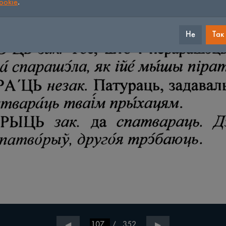
ookie
.
Не
Так
/
352
◀
▶