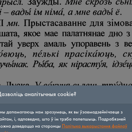
Дазволіць аналітычныя cookie?
ны дапамагаюць нам зразумець, як вы ўзаемадзейнічаеце з
айтам, і, адпаведна, што ў ім трэба палепшыць. Падрабязней
ожна даведацца на старонцы
Палітыка выкарыстання файлаў