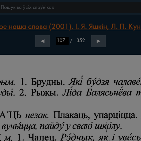
е наша слова (2001). І. Я. Яшкін, Л. П. Кун
/
352
◀
▶