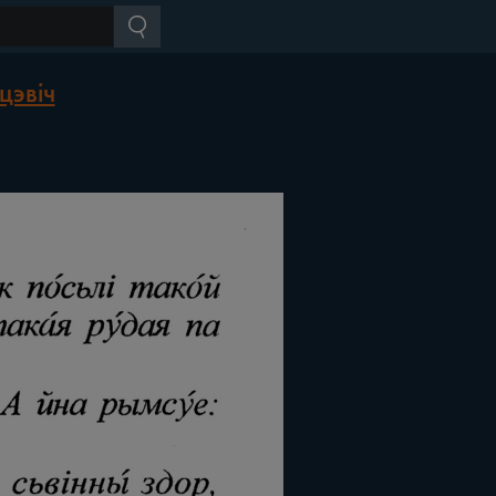
цэвіч