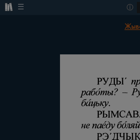
☰
ⓘ
Жыво