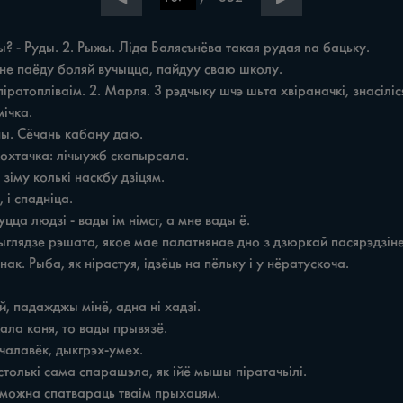
? - Руды. 2. Рыжы. Ліда Балясънёва такая рудая na бацьку.

к. Рыба, як нірастуя, ідзёць на пёльку i у нёратускоча.
