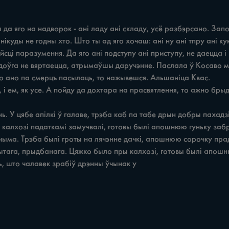
Яго ано па смерцъ пасылаць, то нажывешся. Альшаніца Квас.

 што чалавек зрабіў дрэнны ўчынак у