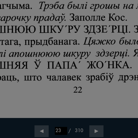
/
310
◀
▶