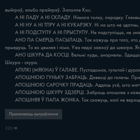
выйграў, альбо прайграў. Заполле Кос.

	A НІ ЛАДУ A HI СКЛАДУ. Ніякага толку, парадку. Гляняш да яго на надворок - ані ладу ані складу, усё разбэрсано. Заполле Кос.

	А НІ НУ А НІ ТПРУ А НІ КУКАРЭКУ. Ні на што не здатны, нікуды не годны хто. Што ты ад яго хочаш: ані ну ані тпру ані кукарэку. Алыпаніца Квас.

	А НІ ПОДСТУПУ А НІ ПРЫСТУПУ. Не падступіцца, не знайсці паразумення. Да яго ані подступу ані приступу, не даецца i гаварыць. Скураты Квас.

	АНО ПА СМЕРЦЬ ПАСЫЛАЦЬ. Так кажуць пра таго, хто доўга не вяртаецца, атрымаўшы даручэнне. Паслала ў Косаво мужыка па дрожджы. Думаю, пірага спяку, заўтры дзеці 
прыедуцъ. То во цямнея i нiма. Ужэ недзі заехоў да швагра. 
	АНО ШКУРА ДА КОСЦІ. Вельмі худы, змарнелы. Здэцца, i ем, як усе. А пойду да дохтара на прасвятлення, то ажно брыдко распранацца: ано шкура да косці. Размерю Стайк. 
Шкура - скура.

	АПІЛКІ (МЯКІНА) Ў ГАЛАВЕ. Пустадомак, гультай i дурань. У цябе апілкі ў галаве, трэба каб па табе дрын добры пахадзіў. Квасевічы Квас.

	АПОШНЮЮ ГУНЬКУ ЗАБРАЦЬ. Давесці да галечы. При калхозі падаткамі замучвалі, готовы былі апошнюю гуньку забрацъ. Адзін Бог ведая, як людзі выжылі. Алыпаніца Квас.

	АПОШНЮЮ САРОЧКУ ПРАДАЦЬ. Аддаць усё, што магчыма. Трэба былі гроты на лячэнне дачкі, апошнюю сорочку прадаў. Заполле Кос.

	АПОШНЮЮ ШКУРУ ЗДЗЕРЦІ. Забраць апошняе з нажытага, прыдбанага. Цяжко было пры калхозі, готовы былі апошнююю шкуру здзерці. Ятвезь Квас.

	АПОШНЯЯ Ў ПАПА ЖОНКА. Так скажуць, калі не вераць,
Прапанаваць выпраўленне
320 👁