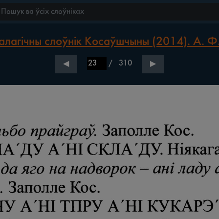
лагічны слоўнік Косаўшчыны (2014). А. Ф
/
310
◀
▶