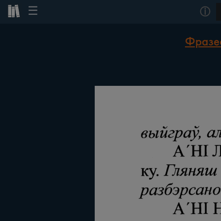
☰
ⓘ
Фразеа