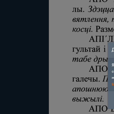
Я
с
м
c