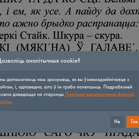
Дазволіць аналітычныя cookie?
ны дапамагаюць нам зразумець, як вы ўзаемадзейнічаеце з
айтам, і, адпаведна, што ў ім трэба палепшыць. Падрабязней
ожна даведацца на старонцы
Палітыка выкарыстання файлаў
ookie
.
Не
Так