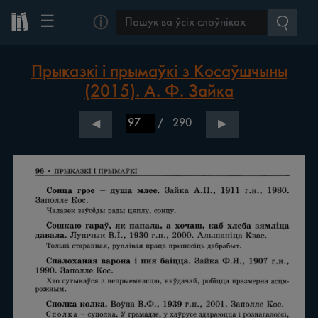
☰
ⓘ
Прыказкі і прымаўкі з Косаўшчыны
(2015). А. Ф. Зайка
/
290
◀
▶