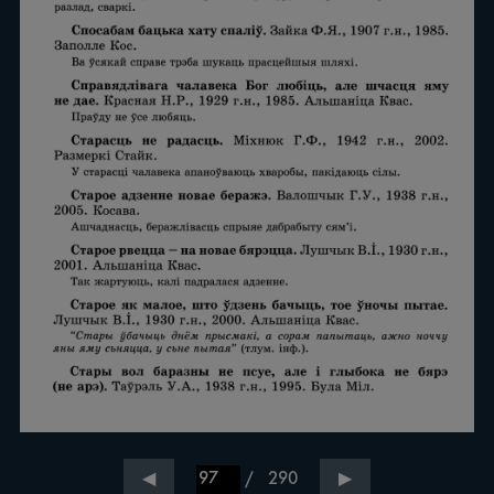
/
290
◀
▶