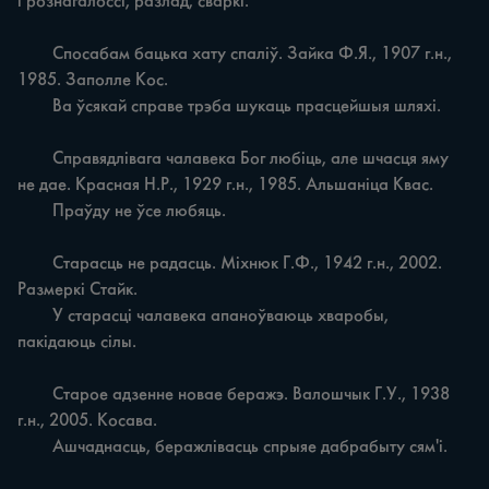
і рознагалоссі, разлад, сваркі.

	Спосабам бацька хату спаліў. Зайка Ф.Я., 1907 г.н., 
1985. Заполле Кос.

	Ва ўсякай справе трэба шукаць прасцейшыя шляхі.

	Справядлівага чалавека Бог любіць, але шчасця яму 
не дае. Красная Н.Р., 1929 г.н., 1985. Альшаніца Квас.

	Праўду не ўсе любяць.

	Старасць не радасць. Міхнюк Г.Ф., 1942 г.н., 2002. 
Размеркі Стайк.

	У старасці чалавека апаноўваюць хваробы, 
пакідаюць сілы.

	Старое адзенне новае беражэ. Валошчык Г.У., 1938 
г.н., 2005. Косава.

	Ашчаднасць, беражлівасць спрыяе дабрабыту сям'і.
