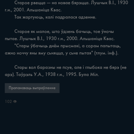
	Старое рвецца — на новае бярэцца. Лушчык В.І., 1930 
г.н., 2001. Альшаніца Квас.

	Так жартуюць, калі падралася адзенне.

	Старое як малое, што ўдзень бачыць, тое ўночы 
пытае. Лушчык В.І., 1930 г.н., 2000. Альшаніца Квас.

	"Стары ўбачыць днём прысмакі, а сорам папытаць, 
ажно ноччу яны яму сьняцца, у сьне пытая" (тлум. інф.).

	Стары вол баразны не псуе, але і глыбока не бярэ (не 
арэ). Таўрэль У.А., 1938 г.н., 1995. Була Міл.
Прапанаваць выпраўленне
102 👁