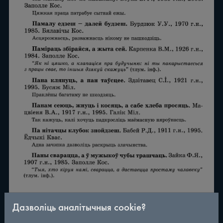
Дазволіць аналітычныя cookie?
/
290
◀
▶