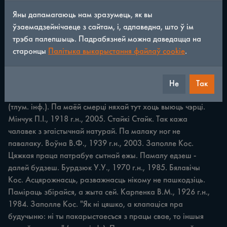
Яны дапамагаюць нам зразумець, як вы
ПРЫКАЗКІ I ПРЫМАЎКІ Пакуль тоўсты ссохне, то худы 
ўзаемадзейнічаеце з сайтам, і, адпаведна, што ў ім
здохне. Лушчык В.І., 1930 г.н., 2001. Алыпаніца Квас. 
трэба палепшыць. Падрабязней можна даведацца на
"Трэба ж тоўстпым бараніцца nepam худыми стройными 
старонцы
Палітыка выкарыстання файлаў cookie
.
восъ i кажуцъ" (тлум. інф.). Палюбі мяне чорную, а белую 
ўсялякі палюбіць. Лушчык В.І., 1930 г.н., 2001. Алынаніца 
Квас. "Палюбі мяне, як я па-рабочаму апранута, а як 
Не
Так
апрануся па-съвяточнаму, тады кажнаму даспадобы" 
(тлум. інф.). Па маёй смерці няхай тут хоць выюць чэрці. 
Мінчук П.І., 1918 г.н., 2005. Стайкі Стайк. Так кажа 
чалавек з эгаістычнай натурай. Па малаку ног не 
павалаку. Воўна В.Ф., 1939 г.н., 2003. Заполле Кос. 
Цяжкая праца патрабуе сытнай ежы. Памалу едзеш - 
далей будзеш. Бурдзюк У.У., 1970 г.н., 1985. Бялавічы 
Кос. Асцярожнасць, разважнасць нікому не пашкодзіць. 
Паміраць збірайся, а жыта сей. Карпенка В.М., 1926 г.н., 
1984. Заполле Кос. "Як ні цяшко, а клапаціся npa 
будучыню: ні ты пакарыстаесъся з працы свае, то іншыя 