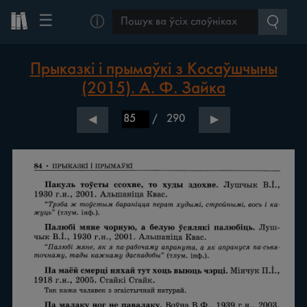
☰
ⓘ
Прыказкі і прымаўкі з Косаўшчыны
(2015). А. Ф. Зайка
/
290
◀
▶