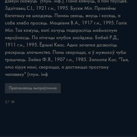
дзякуй скажуцъ" (тлум. інф.). Пана клянуць, а пан таўсцее. 
Здзітавец С.І., 1921 г.н., 1995. Бусяж Міл. Праклёны 
багатаму не шкодзяць. Панам сеюць, жнуць i косяць, а 
сабе хлеба просяць. Мацвіеня В.А., 1917 г.н., 1995. Галік 
Міл. Так кажуць, калі хочуць падкрэсліць маёмасную 
няроўнасць. Па нітачцы клубок знойдзеш. Бабей Р.Д., 
1911 г.н., 1995. Ёдчыкі Квас. Адна зачэпка дазволіць 
раскрыць злачынства. Паны сварацца, а ў мужыкоў чубы 
трашчаць. Зайка Ф.Я., 1907 г.н., 1985. Заполле Кос. "Тыя, 
xmo кіруя намі, сварацца, а дастаецца простаму 
чалавеку" (тлум. інф
Прапанаваць выпраўленне
87 👁