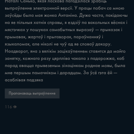
Наталі Санько, якая ласкава пагадзілася зрабіць 
выпраўленне электроннай версіі. У працы побач ca мною 
заўсёды была мая жонка Антаніна. Дужа часта, пакідаючы 
на яе пільныя хатнія справы, я ездзіў па вакольных вёснах i 
мястэчках у пошуках самабытных выразаў — прыказак i 
прымавак, жартаў i прыгаворак, параўнанняў i 
языкаломак, але ніколі не чуў ад яе словаў дакору. 
Наадварот, яна з вялікім зацікаўленнем ставится да майго 
занятку, кожнага разу цярпліва чакала з падарожжа, каб 
парад авацца прывезеным зіхацінкам роднае мовы, была 
мне першым памачніком i дарадцам. За ўсё гэта ёй — 
асаблівая падзяка
Прапанаваць выпраўленне
116 👁