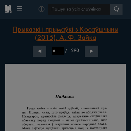
☰
ⓘ
Прыказкі і прымаўкі з Косаўшчыны
(2015). А. Ф. Зайка
/
290
◀
▶