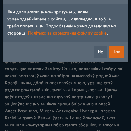
Яны дапамагаюць нам зразумець, як вы
Падзяка Гэтая кніга — плён маёй доўгай, клапатлівай 
ўзаемадзейнічаеце з сайтам, і, адпаведна, што ў ім
працы. Працы, якая, што праўда, аніяк не абцяжарвала. 
трэба палепшыць. Падрабязней можна даведацца на
Наадварот, прыносіла радасць, адчуванне споўненага 
старонцы
Палітыка выкарыстання файлаў cookie
.
абавязку перад людзьмі - маімі суайчыннікамі, што 
збераглі, захавалі ў маўленні жывое народнае слова. 
Мяне заўсёды здзіўлялі яркасць i моц іх мастацкага 
Не
Так
мыслення, умение выказацца асацыятыўна, вобразна, 
дасціпна. Усім ім — мой шчыры дзякуй. Выказваю 
сардэчную падзяку Зьмітру Санько, паплечніку i сябру, які 
некалі заахвоціў мяне да збірання выслоўяў роднай мне 
Косаўшчыны, дбайна апекаваўся мною, урэшце стаў 
рэдактарам гэтай кнігі, зычлівым i прынцыповым. Цягам 
доўгіх гадоў я нязменна адчуваў падтрымку, ухвалу i 
зацікаўленасць у выніках працы блізкіх мне людзей - 
Алеся Разанава, Міколы Аляхновіча i Валера Гапеева. 
Вялікі ім дзякуй. Вельмі ўдзячны Ганне Хаванскай, якая 
выканала кампутарны набор гэтага зборніка, a таксама 