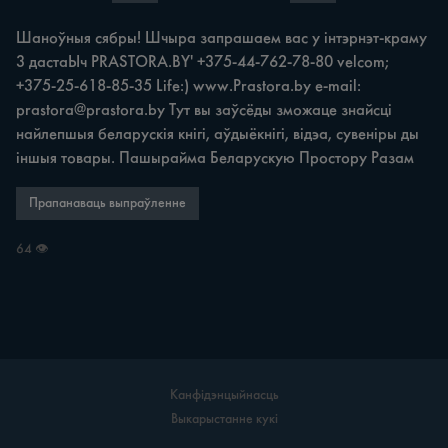
Шаноўныя сябры! Шчыра запрашаем вас у інтэрнэт-краму 
3 дастаЫч PRASTORA.BY' +375-44-762-78-80 velcom; 
+375-25-618-85-35 Life:) www.Prastora.by e-mail: 
prastora@prastora.by
 Тут вы заўсёды зможаце знайсці 
найлепшыя беларускія кнігі, аўдыёкнігі, відэа, сувеніры ды 
іншыя товары. Пашырайма Беларускую Простору Разам
Прапанаваць выпраўленне
64 👁
Канфідэнцыйнасць
Выкарыстанне кукі