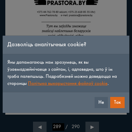
Дазволіць аналітычныя cookie?
Яны дапамагаюць нам зразумець, як вы
ўзаемадзейнічаеце з сайтам, і, адпаведна, што ў ім
трэба палепшыць. Падрабязней можна даведацца на
старонцы
Палітыка выкарыстання файлаў cookie
.
Не
Так
/
290
◀
▶