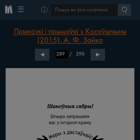
☰
ⓘ
Прыказкі і прымаўкі з Косаўшчыны
(2015). А. Ф. Зайка
/
290
◀
▶