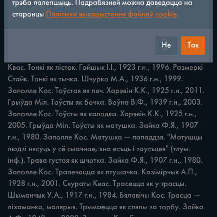
трэба палепшыць. Падрабязней можна даведацца на
старонцы
Палітыка выкарыстання файлаў cookie
.
ПАРАЎНАННІ 269 Твая хвароба як маё здароўе. Зайка 
Ф.Я., 1907 г.н., 1984. Заполле Кос. Так кажа хваравіты 
чалавек таму, хто вельмі скардзіцца на сваё здароўе. 
Не
Так
Тлусты як барсук. Лушчык В.І., 1930 г.н., 1985. Алынаніца 
Квас. Тонкі як лісток. Гойшык І.І., 1923 г.н., 1996. Размеркі 
Стайк. Тонкі як тычка. Шчурко M.A., 1936 г.н., 1999. 
Заполле Кос. Тоўстая як печ. Харэвін K.K., 1925 г.н., 2011. 
Грыўда Міл. Тоўсты як бочка. Воўна В.Ф., 1939 г.н., 2003. 
Заполле Кос. Тоўсты як калодка. Харэвін K.K., 1925 г.н., 
2005. Грыўда Міл. Тоўсты як матушка. Зайка Ф.Я., 1907 
г.н., 1980. Заполле Кос. Матушка — пападдзя. "Матушцы 
людзі нясуцъ у сё смачнае, яна есъцъ i таусъцея" (тлум. 
інф.). Трава густая як шчотка. Зайка Ф.Я., 1907 г.н., 1980. 
Заполле Кос. Трапечацца як птушачка. Казімірчык А.П., 
1928 г.н., 2001. Скураты Квас. Трасецца як у трасцы. 
Шыманчык У.А., 1917 г.н., 1984. Бялавічы Кос. Трасца — 
ліхаманка, малярыя. Трымаецца як сляпы за торбу. Зайка 