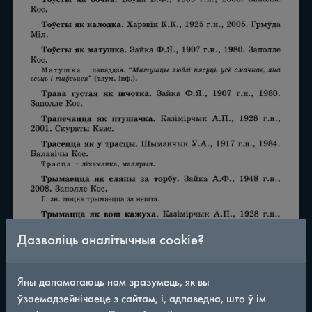
Дазволіць аналітычныя cookie?
Яны дапамагаюць нам зразумець, як вы
ўзаемадзейнічаеце з сайтам, і, адпаведна, што ў ім
/
290
◀
▶