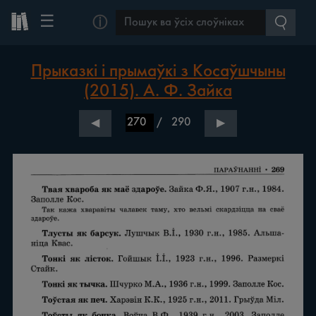
☰
ⓘ
Прыказкі і прымаўкі з Косаўшчыны
(2015). А. Ф. Зайка
/
290
◀
▶