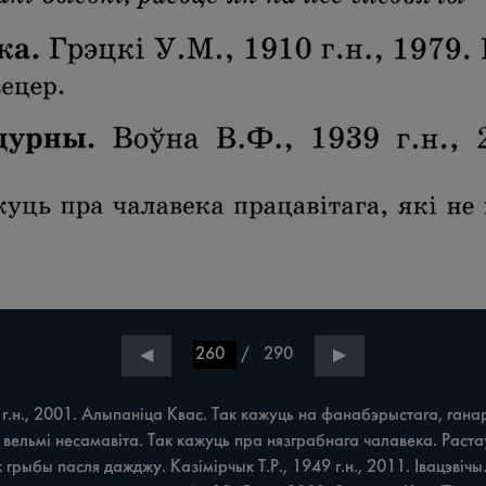
/
290
◀
▶
 г.н., 2001. Алыпаніца Квас. Так кажуць на фанабэрыстага, га
вельмі несамавіта. Так кажуць пра нязграбнага чалавека. Растаў 
к грыбы пасля дажджу. Казімірчык Т.Р., 1949 г.н., 2011. Івацэвіч