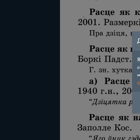
Я
с
м
c