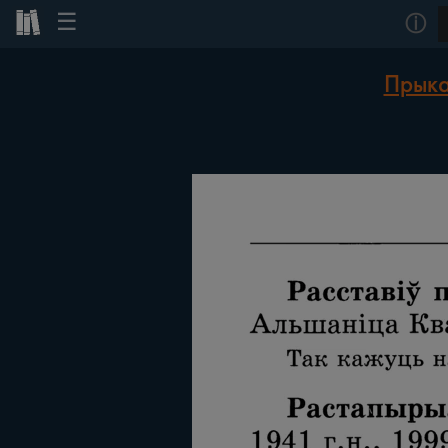
☰
ⓘ
Прыка