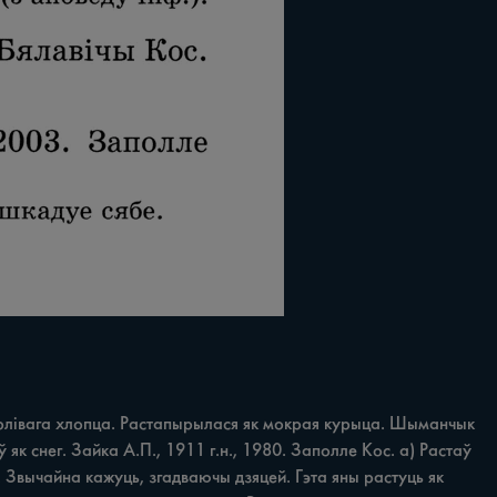
нарлівага хлопца. Растапырылася як мокрая курыца. Шыманчык 
як снег. Зайка А.П., 1911 г.н., 1980. Заполле Кос. a) Растаў 
ы. Звычайна кажуць, згадваючы дзяцей. Гэта яны растуць як 