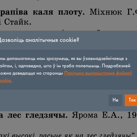
Дазволіць аналітычныя cookie?
ны дапамагаюць нам зразумець, як вы ўзаемадзейнічаеце з
айтам, і, адпаведна, што ў ім трэба палепшыць. Падрабязней
ожна даведацца на старонцы
Палітыка выкарыстання файлаў
ookie
.
Не
Так