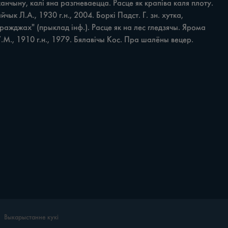
нчыну, калі яна разгневаецца. Расце як крапіва каля плоту. 
к Л.А., 1930 г.н., 2004. Боркі Падст. Г. зн. хутка, 
ражджах" (прыклад інф.). Расце як на лес гледзячы. Ярома 
 У.М., 1910 г.н., 1979. Бялавічы Кос. Пра шалёны вецер. 
Выкарыстанне кукі