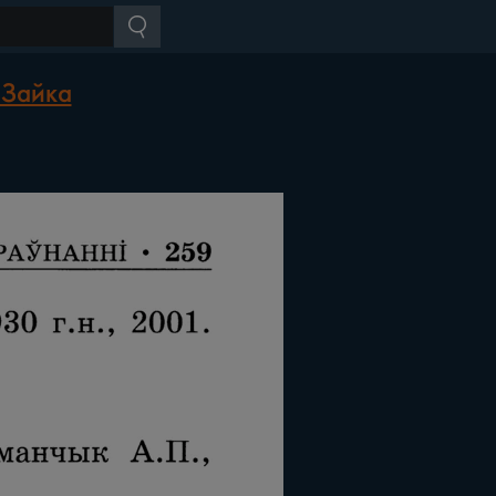
 Зайка