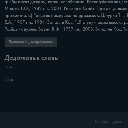
грыбы пасля дажджу, хутка, незаўважна. Расхадзілася як цеста
Міхнюк Г.Ф., 1942 г.н., 2001. Размерю Стайк. Пра дзіця, выхав
прыкметна. а) Расце як пампушка на дражджах. Шчурко Т.І., 1
Е.А., 1907 г.н., 1984. Заполле Кос. "«Яго унук гэдакі высокі, 
Робіць як дурны. Воўна В.Ф., 1939 г.н., 2003. Заполле Кос. Т
Прапанаваць выпраўленне
Дадатковыя словы
пере
70 👁
Канфідэнцыйнасць