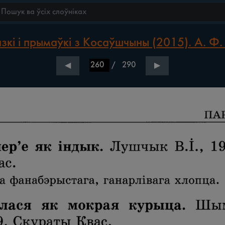
зкі і прымаўкі з Косаўшчыны (2015). А. Ф.
/
290
◀
▶