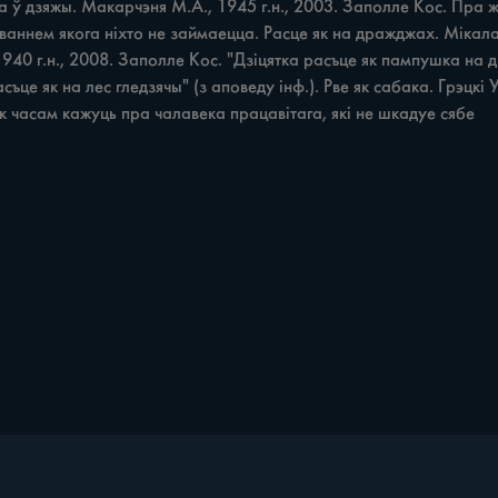
 ў дзяжы. Макарчэня М.А., 1945 г.н., 2003. Заполле Кос. Пра жа
аннем якога ніхто не займаецца. Расце як на дражджах. Мікалайчы
940 г.н., 2008. Заполле Кос. "Дзіцятка расъце як пампушка на д
расъце як на лес гледзячы" (з аповеду інф.). Рве як сабака. Грэцкі
ак часам кажуць пра чалавека працавітага, які не шкадуе сябе