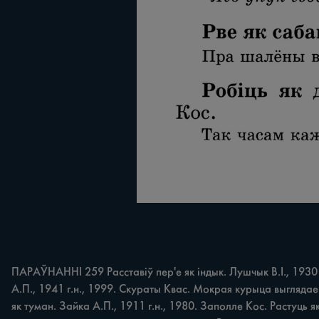
ПАРАЎНАННІ 259 Расставіў пер'е як індык. Лушчык В.І., 1930
А.П., 1941 г.н., 1999. Скураты Квас. Мокрая курыца выглядае 
як туман. Зайка А.П., 1911 г.н., 1980. Заполле Кос. Растуць я