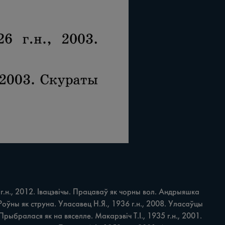
г.н., 2012. Івацэвічы. Працаваў як чорны вол. Андрыяшка 
 Роўны як струна. Уласавец Н.Я., 1936 г.н., 2008. Уласаўцы 
ыбралася як на вяселле. Макарэвіч Т.І., 1935 г.н., 2001. 