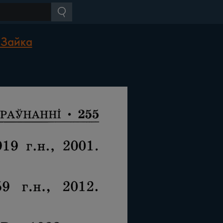
 Зайка