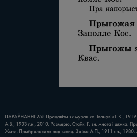
ПАРАЎНАННІ 255 Працавіты як мурашка. Івановіч Г.К., 1919 г.
А.В., 1933 г.н., 2010. Размерю. Стайк. Г. зн. многа i цяжка. П
Жытл. Прыбралася як пад вянец. Зайка А.П., 1911 г.н., 1980. 