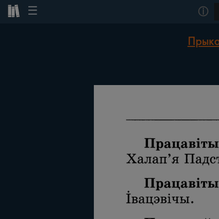
☰
ⓘ
Прыка