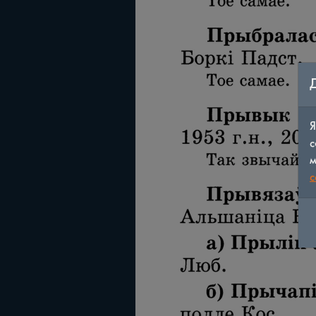
Я
с
м
c