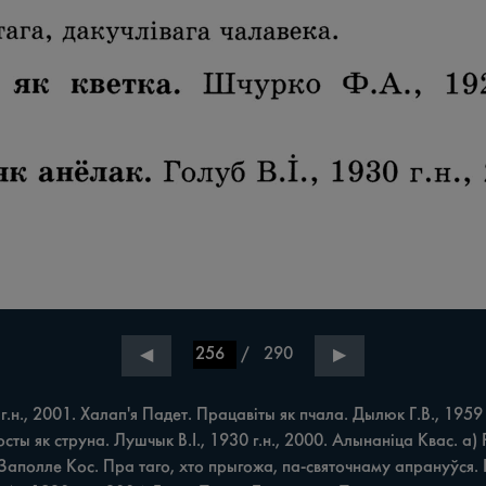
/
290
◀
▶
н., 2001. Халап'я Падет. Працавіты як пчала. Дылюк Г.В., 1959 
росты як струна. Лушчык В.І., 1930 г.н., 2000. Алынаніца Квас. а)
Заполле Кос. Пра таго, хто прыгожа, па-святочнаму апрануўся. Пр