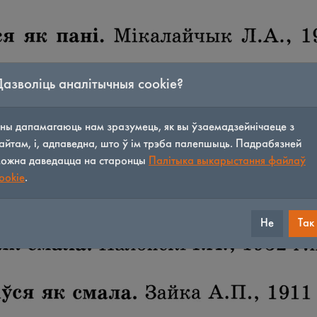
Дазволіць аналітычныя cookie?
ны дапамагаюць нам зразумець, як вы ўзаемадзейнічаеце з
айтам, і, адпаведна, што ў ім трэба палепшыць. Падрабязней
ожна даведацца на старонцы
Палітыка выкарыстання файлаў
ookie
.
Не
Так