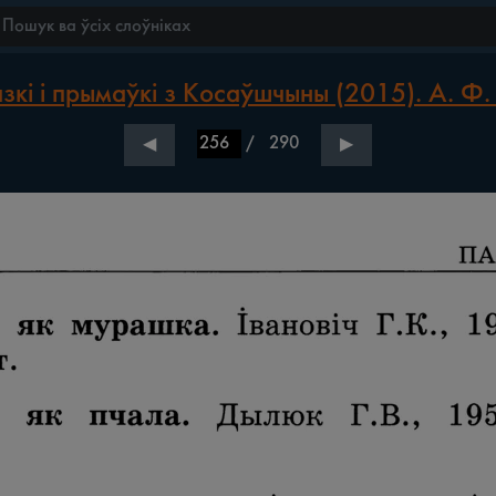
зкі і прымаўкі з Косаўшчыны (2015). А. Ф.
/
290
◀
▶