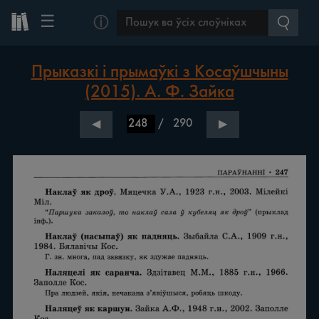
☰
ⓘ
Прыказкі і прымаўкі з Косаўшчыны
(2015). А. Ф. Зайка
/
290
◀
▶