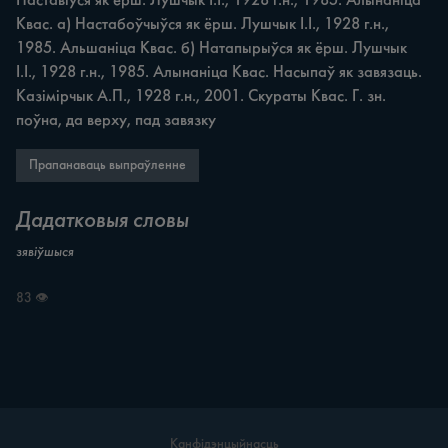
Наставіўся як ёрш. Лушчык І.І., 1928 г.н., 1985. Алынаніца 
Квас. а) Настабоўчыўся як ёрш. Лушчык І.І., 1928 г.н., 
1985. Альшаніца Квас. б) Натапырыўся як ёрш. Лушчык 
І.І., 1928 г.н., 1985. Алынаніца Квас. Насыпаў як завязаць. 
Казімірчык А.П., 1928 г.н., 2001. Скураты Квас. Г. зн. 
поўна, да верху, пад завязку
Прапанаваць выпраўленне
Дадатковыя словы
зявіўшыся
83 👁
Канфідэнцыйнасць