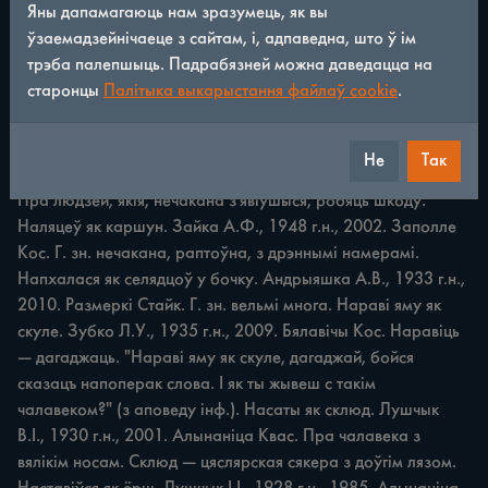
Яны дапамагаюць нам зразумець, як вы
ўзаемадзейнічаеце з сайтам, і, адпаведна, што ў ім
ПАРАЎНАННІ 247 Наклаў як дроў. Мяцечка У.А., 1923 
трэба палепшыць. Падрабязней можна даведацца на
г.н., 2003. Мілейкі Міл. "Паршука закалоў, то наклаў сала 
старонцы
Палітыка выкарыстання файлаў cookie
.
ў кубеляц як дроў" (прыклад інф.). Наклаў (насыпаў) як 
падняць. Зыбайла C.A., 1909 г.н., 1984. Бялавічы Кос. Г. 
зн. многа, пад завязку, як здужае падняць. Наляцелі як 
Не
Так
саранча. Здзітавец M.M., 1885 г.н., 1966. Заполле Кос. 
Пра людзей, якія, нечакана з'явіўшыся, робяць шкоду. 
Наляцеў як каршун. Зайка А.Ф., 1948 г.н., 2002. Заполле 
Кос. Г. зн. нечакана, раптоўна, з дрэннымі намерамі. 
Напхалася як селядцоў у бочку. Андрыяшка А.В., 1933 г.н., 
2010. Размеркі Стайк. Г. зн. вельмі многа. Нараві яму як 
скуле. Зубко Л.У., 1935 г.н., 2009. Бялавічы Кос. Наравіць 
— дагаджаць. "Нараві яму як скуле, дагаджай, бойся 
сказацъ напоперак слова. І як ты жывеш с такім 
чалавеком?" (з аповеду інф.). Насаты як склюд. Лушчык 
В.І., 1930 г.н., 2001. Алынаніца Квас. Пра чалавека з 
вялікім носам. Склюд — цяслярская сякера з доўгім лязом. 