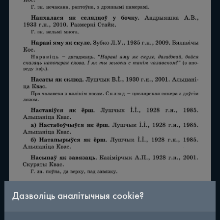
Дазволіць аналітычныя cookie?
/
290
◀
▶