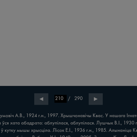
/
290
◀
▶
віч А.В., 1924 г.н., 1997. Хрышчонавічы Квас. У нашага Ігнат
ўся хата абадрата: аблупілася, аблупілася. Лушчык В.І., 1930 г.
а ў кутку мышы хрысціла. Лісок E.I., 1936 г.н., 1985. Алынаніца