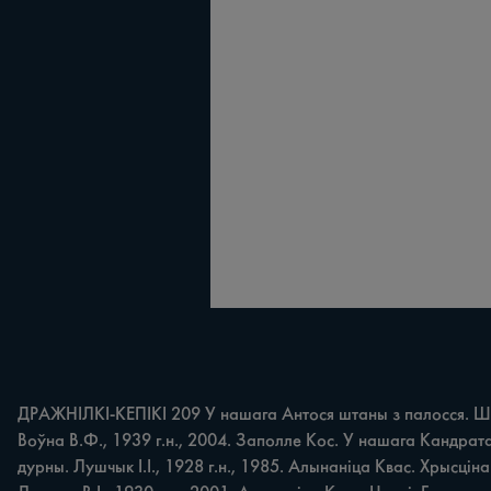
ДРАЖНІЛКІ-КЕПІКІ 209 У нашага Антося штаны з палосся. Шумо
Воўна В.Ф., 1939 г.н., 2004. Заполле Кос. У нашага Кандрата 
дурны. Лушчык І.І., 1928 г.н., 1985. Алынаніца Квас. Хрысцін