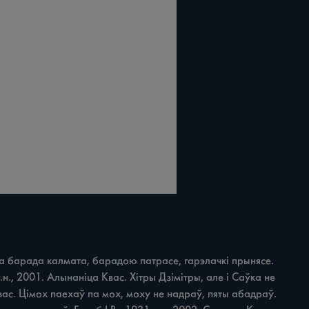
а барада калмата, барадою патрасе, гарэлачкі прынясе. 
н., 2001. Алынаніца Квас. Хітры Дзімітры, але i Саўка не 
 Квас. Цімох паехаў па мох, моху не надраў, пяты абадраў. 