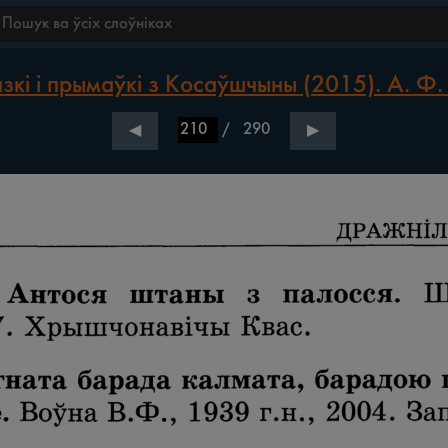
зкі і прымаўкі з Косаўшчыны (2015). А. Ф.
/
290
◀
▶