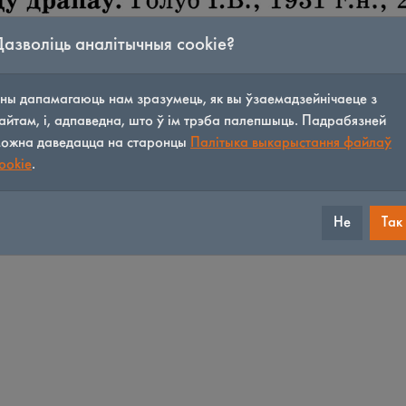
Дазволіць аналітычныя cookie?
ны дапамагаюць нам зразумець, як вы ўзаемадзейнічаеце з
айтам, і, адпаведна, што ў ім трэба палепшыць. Падрабязней
ожна даведацца на старонцы
Палітыка выкарыстання файлаў
ookie
.
Не
Так