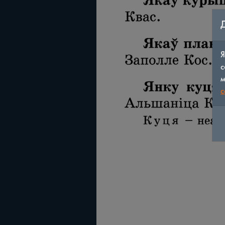
Я
с
м
c