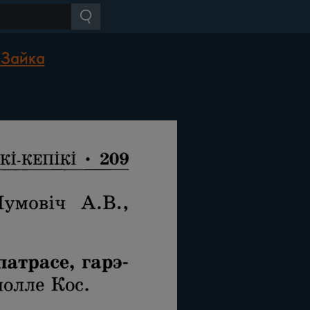
 Зайка