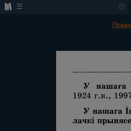
☰
ⓘ
Прыка