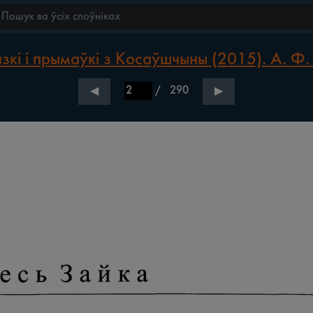
зкі і прымаўкі з Косаўшчыны (2015). А. Ф.
/
290
◀
▶