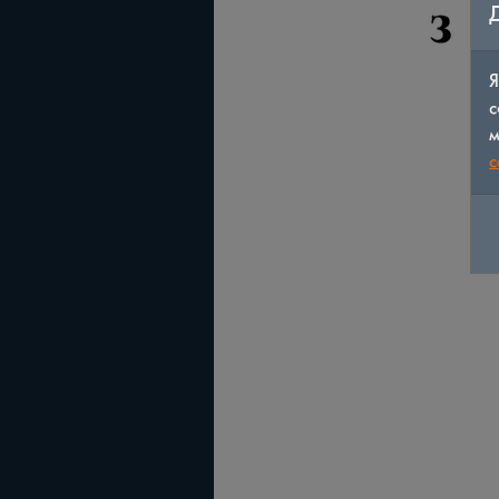
Я
с
м
c