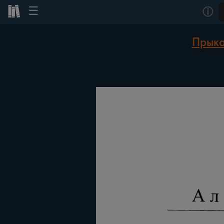
☰
ⓘ
Прыка