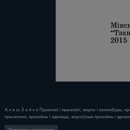
А л е сь З а й к а Прыказкі i прымаўкі, жарты i каламбуры, пры
прысяганні, праклёны i адкляцці, жартоўныя праклёны i дражні
Прапанаваць выпраўленне