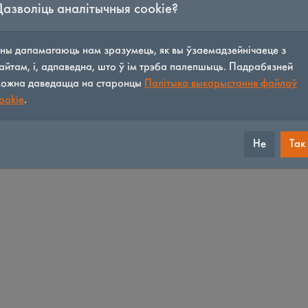
Дазволіць аналітычныя cookie?
ны дапамагаюць нам зразумець, як вы ўзаемадзейнічаеце з
айтам, і, адпаведна, што ў ім трэба палепшыць. Падрабязней
ожна даведацца на старонцы
Палітыка выкарыстання файлаў
ookie
.
Не
Так