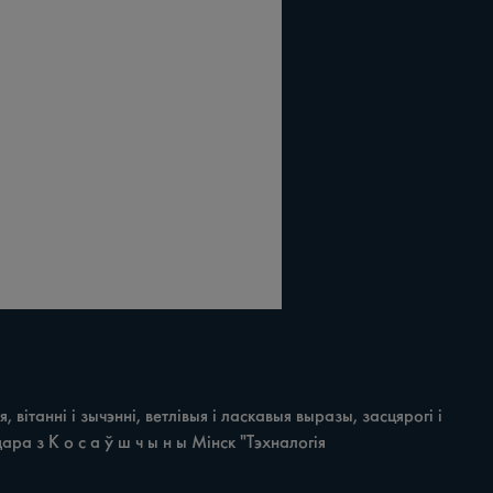
вітанні i зычэнні, ветлівыя i ласкавыя выразы, засцярогі i 
ра з К о с а ў ш ч ы н ы Мінск "Тэхналогія