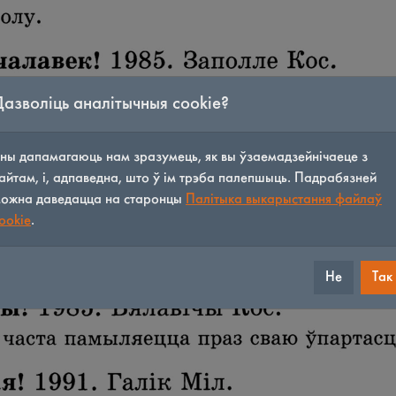
Дазволіць аналітычныя cookie?
ны дапамагаюць нам зразумець, як вы ўзаемадзейнічаеце з
айтам, і, адпаведна, што ў ім трэба палепшыць. Падрабязней
ожна даведацца на старонцы
Палітыка выкарыстання файлаў
ookie
.
Не
Так