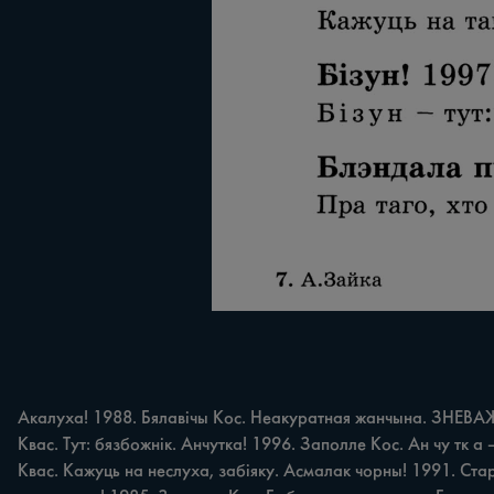
Акалуха! 1988. Бялавічы Кос. Неакуратная жанчына. ЗНЕВАЖ
Квас. Тут: бязбожнік. Анчутка! 1996. Заполле Кос. Ан чу тк а
Квас. Кажуць на неслуха, забіяку. Асмалак чорны! 1991. Ста