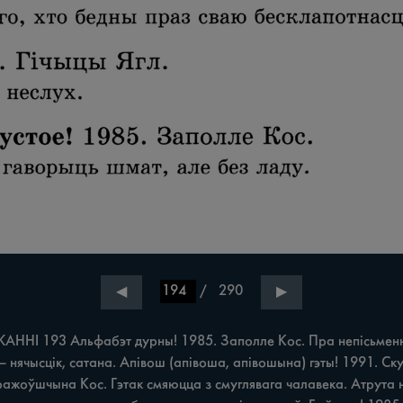
/
290
◀
▶
АННІ 193 Альфабэт дурны! 1985. Заполле Кос. Пра непісьменна
 — нячысцік, сатана. Апівош (апівоша, апівошына) гэты! 1991. Ск
ражоўшчына Кос. Гэтак смяюцца з смуглявага чалавека. Атрута н