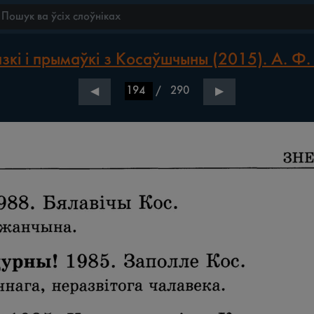
зкі і прымаўкі з Косаўшчыны (2015). А. Ф.
/
290
◀
▶