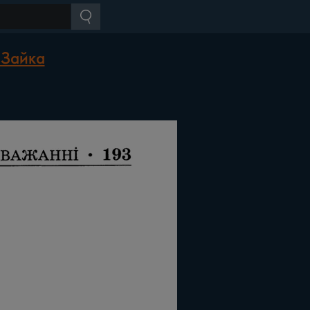
 Зайка