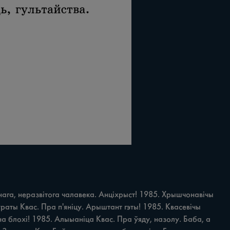
га, неразвітога чалавека. Анціхрыст! 1985. Хрышчонавічы 
ураты Квас. Пра п'яніцу. Арыштант гэты! 1985. Квасевічы 
а блохі! 1985. Алыыаніца Квас. Пра ўяду, назолу. Баба, а 