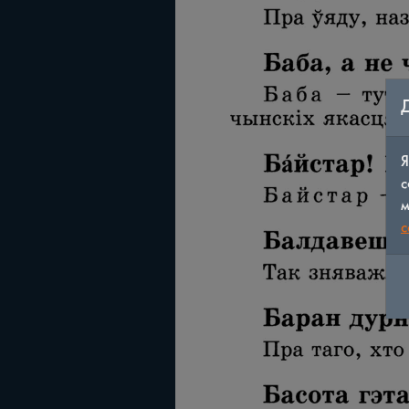
Я
с
м
c