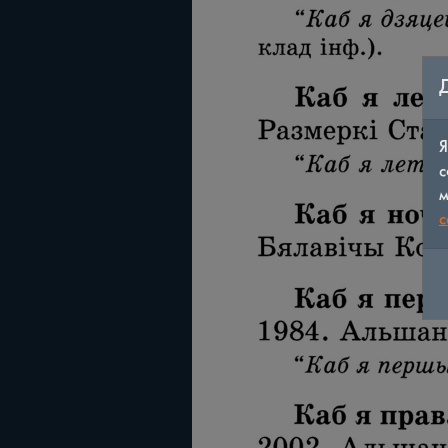
Я
с
м
c