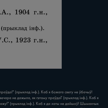
праўда!" (прыклад інф.). Каб я божага свету не ўбачыў! 
 вечара не дажыла, як гэтаму праўдаГ (прыклад інф.). Каб я 
 кажу!" (прыклад інф.). Каб я да хаты не дайшоў! Шыманчык 