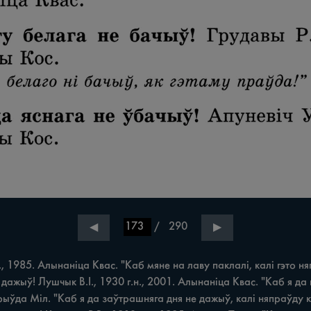
/
290
◀
▶
 1985. Алынаніца Квас. "Каб мяне на лаву паклалі, калі гэто ня
 дажыў! Лушчык В.І., 1930 г.н., 2001. Алынаніца Квас. "Каб я да
 Грыўда Міл. "Каб я да заўтрашняга дня не дажыў, калі няпраўду