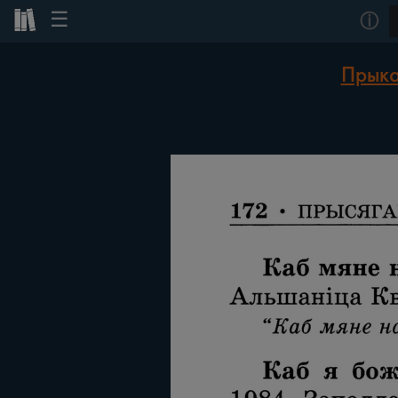
☰
ⓘ
Прыка