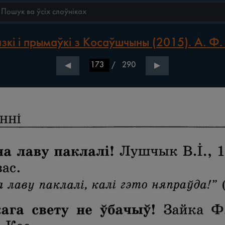
зкі і прымаўкі з Косаўшчыны (2015). А. Ф.
/
290
◀
▶