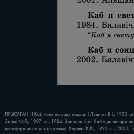
ПРЫСЯГАННІ Каб мяне на лаву паклалі! Лушчык В.І., 1930 г.н.,
Зайка Ф.Я., 1907 г.н., 1984. Заполле Кос. Каб я да вечара не
да заўтрашняга дня не дажыў! Харэвін К.К., 1925 г.н., 2003.