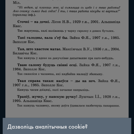
Дазволіць аналітычныя cookie?
/
290
◀
▶