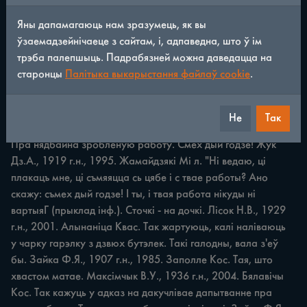
Яны дапамагаюць нам зразумець, як вы
ЖАРТЫ, КАЛАМБУРЫ, ПРЫГАВОРКІ 151 Скончылі 
ўзаемадзейнічаеце з сайтам, і, адпаведна, што ў ім
работу? Мыйце рукі, ідзіце дахаты! Лушчык І.І., 1928 г.н., 
трэба палепшыць. Падрабязней можна даведацца на
1985. Альшаніца Квас. Жартоўная прыгаворка, з якой 
старонцы
Палітыка выкарыстання файлаў cookie
.
звяртаецца да работнікаў гаспадар перад вячэрай. 
Смачна, бо дорага. Казімірчык А.П., 1928 г.н., 2003. 
Скураты Квас. "Усё дарагое — смачнае" (тлум. інф.). Смех, 
Не
Так
а не работа. Зубко Л.У., 1935 г.н., 2005. Бялавічы Кос. 
Пра нядбайна зробленую работу. Смех дый годзе! Жук 
Дз.А., 1919 г.н., 1995. Жамайдзякі Mi л. "Hi ведаю, ці 
плакацъ мне, ці съмяяцца сь цябе i с твае работы? Ано 
скажу: съмех дый годзе! І ты, i твая работа нікуды ні 
вартыяГ (прыклад інф.). Сточкі - на дочкі. Лісок Н.В., 1929 
г.н., 2001. Алынаніца Квас. Так жартуюць, калі наліваюць 
у чарку гарэлку з дзвюх бутэлек. Такі галодны, вала з'еў 
бы. Зайка Ф.Я., 1907 г.н., 1985. Заполле Кос. Тая, што 
хвастом матае. Максімчык В.У., 1936 г.н., 2004. Бялавічы 
Кос. Так кажуць у адказ на дакучлівае дапытванне пра 