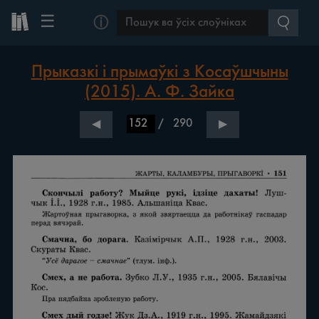
☰
ⓘ
Прыказкі і прымаўкі з Косаўшчыны
(2015). А. Ф. Зайка
/
290
◀
▶