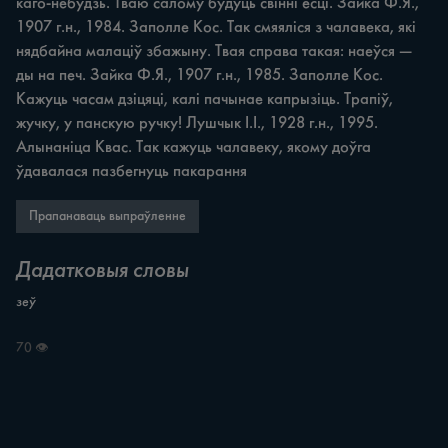
каго-небудзь. Тваю салому будуць свінні есці. Зайка Ф.Я., 
1907 г.н., 1984. Заполле Кос. Так смяяліся з чалавека, які 
нядбайна малаціў збажыну. Твая справа такая: наеўся — 
ды на печ. Зайка Ф.Я., 1907 г.н., 1985. Заполле Кос. 
Кажуць часам дзіцяці, калі пачынае капрызіць. Трапіў, 
жучку, у панскую ручку! Лушчык І.І., 1928 г.н., 1995. 
Алынаніца Квас. Так кажуць чалавеку, якому доўга 
ўдавалася пазбегнуць пакарання
Прапанаваць выпраўленне
Дадатковыя словы
зеў
70 👁