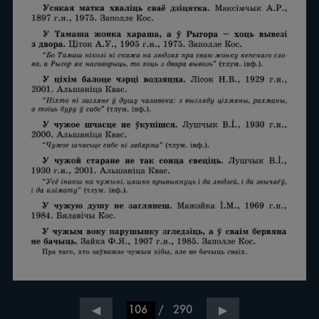
/
290
◀
▶