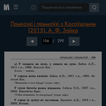
☰
ⓘ
Прыказкі і прымаўкі з Косаўшчыны
(2015). А. Ф. Зайка
/
290
◀
▶