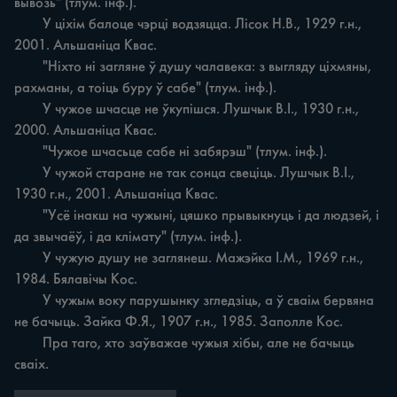
вывозь" (тлум. інф.).

	У ціхім балоце чэрці водзяцца. Лісок Н.В., 1929 г.н., 
2001. Альшаніца Квас.

	"Ніхто ні загляне ў душу чалавека: з выгляду ціхмяны, 
рахманы, а тоіць буру ў сабе" (тлум. інф.).

	У чужое шчасце не ўкупішся. Лушчык В.І., 1930 г.н., 
2000. Альшаніца Квас.

	"Чужое шчасьце сабе ні забярэш" (тлум. інф.).

	У чужой старане не так сонца свеціць. Лушчык В.І., 
1930 г.н., 2001. Альшаніца Квас.

	"Усё інакш на чужыні, цяшко прывыкнуць і да людзей, і 
да звычаёў, і да клімату" (тлум. інф.).

	У чужую душу не заглянеш. Мажэйка І.М., 1969 г.н., 
1984. Бялавічы Кос.

	У чужым воку парушынку згледзіць, а ў сваім бервяна 
не бачыць. Зайка Ф.Я., 1907 г.н., 1985. Заполле Кос.

	Пра таго, хто заўважае чужыя хібы, але не бачыць 
сваіх.