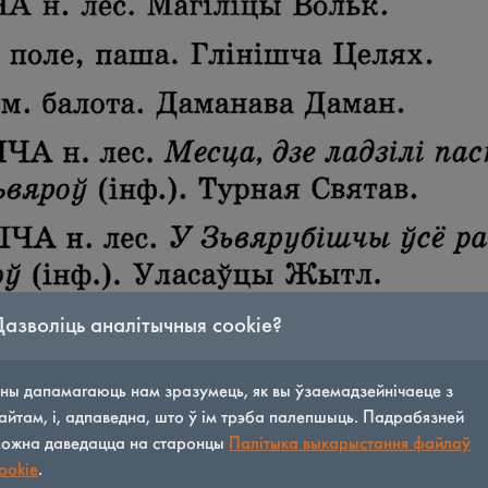
Дазволіць аналітычныя cookie?
ны дапамагаюць нам зразумець, як вы ўзаемадзейнічаеце з
айтам, і, адпаведна, што ў ім трэба палепшыць. Падрабязней
ожна даведацца на старонцы
Палітыка выкарыстання файлаў
ookie
.