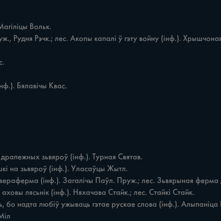
овы лясьнік (інф.). Няхачава Стайк.; лес. Стайкі Стайк.

Міл