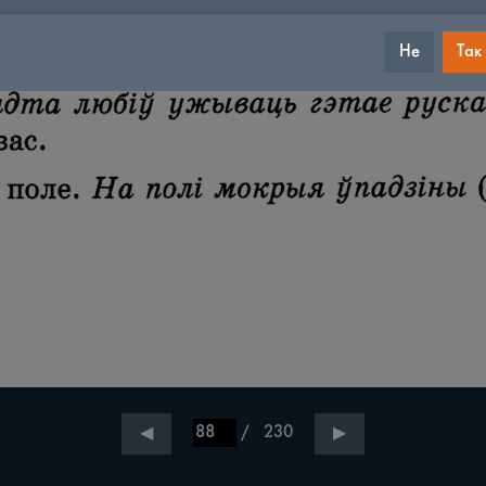
Не
Так
/
230
◀
▶