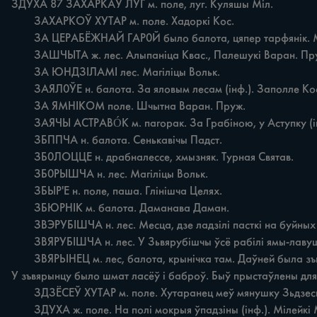
ЗДУХА 87 ЗАХАРКАЎ ЛУГ м. поле, луг. Куляшы Міл.

	ЗАХАРКОЎ ХУТАР м. поле. Хадоркі Кос.

	ЗА ЦЕРАБЁЖНАЙ ГАР0Й было балота, цяпер тарфянік. Магіліцы Вольк.

	ЗАШЧЫТА ж. лес. Алыпаніца Квас., Палешукі Варан. Пруж., Рудня Рэчк.; лес. Акопы капалі ў гэту войну (інф.). Хрышчонавічы Квас.

	ЗА ЮНДЗІЛАМІ лес. Магіліцы Вольк.

	ЗАЯЛ0ЎЕ н. балота. За яловым лесам (інф.). Заполле Кос.

	ЗА ЯМНІКОМ поле. Шчытна Варан. Пруж.

	ЗАЯЧЫ ACTPABÓK м. пагорак. За Грабіною, у Аступку (інф.). Бялавічы Квас.

	ЗБППЧА н. балота. Сенькавічы Падст.

	ЗБ0ЛОЦЦЕ н. драбналессе, хмызняк. Турная Святав.

	ЗБ0РЫШЧА н. лес. Магіліцы Вольк.

	ЗБЫР'Е н. поле, паша. Глінішча Целях.

	ЗБЮРНІК м. балота. Даманава Даман.

	ЗВЭРУБІШЧА н. лес. Месца, дзе ладзілі пасткі на буйных драпежных зьвяроў (інф.). Турная Святав.

	ЗВЯРУБІШЧА н. лес. У Зьвярубішчы ўсё рабілі ямы-лавушкі на зьвяроў (інф.). Уласаўцы Жытл.

	ЗВЯРЬІНЕЦ м. лес, балота, крынічка там. Даўней была зъвераферма (інф.). Загалічы Паўл. Пруж.; лес. Зьвярыная ферма даўней там была (інф.). Манцюты Быц.; былы лясны заказнік. 
У зъвярынцу было шмат ласёў i баброў. Быў прыстаўлены для ах
	ЗДЗЁСЕЎ ХУТАР м. поле. Хутаранец меў мянушку Зьдзесь, бо надта любіў ужываць гэтае рускае слова (інф.). Алыпаніца Квас.

	ЗДУХА ж. поле. На полі мокрыя ўпадзіны (інф.). Мілейкі 