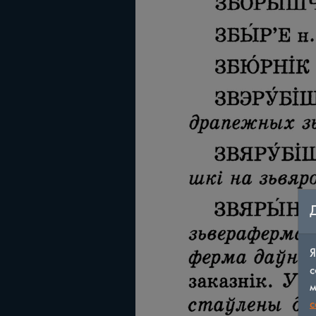
Я
с
м
c