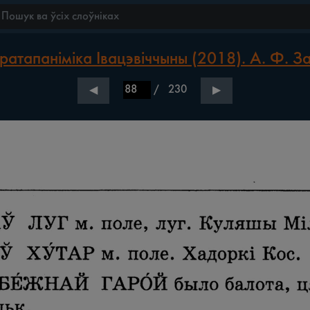
ратапаніміка Івацэвіччыны (2018). А. Ф. З
/
230
◀
▶