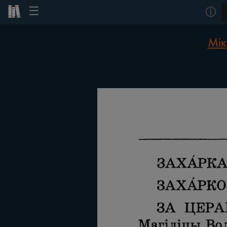
☰
ⓘ
Мік