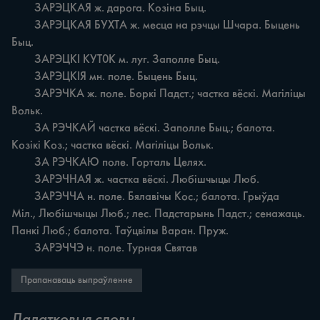
	ЗАРЭЦКАЯ ж. дарога. Козіна Быц.

	ЗАРЭЦКАЯ БУХТА ж. месца на рэчцы Шчара. Быцень 
Быц.

	ЗАРЭЦКІ КУТ0К м. луг. Заполле Быц.

	ЗАРЭЦКІЯ мн. поле. Быцень Быц.

	ЗАРЭЧКА ж. поле. Боркі Падст.; частка вёскі. Магіліцы 
Вольк.

	ЗА РЭЧКАЙ частка вёскі. Заполле Быц.; балота. 
Козікі Коз.; частка вёскі. Магіліцы Вольк.

	ЗА РЭЧКАЮ поле. Горталь Целях.

	ЗАРЭЧНАЯ ж. частка вёскі. Любішчыцы Люб.

	ЗАРЭЧЧА н. поле. Бялавічы Кос.; балота. Грыўда 
Міл., Любішчыцы Люб.; лес. Падстарынь Падст.; сенажаць. 
Панкі Люб.; балота. Таўцвілы Варан. Пруж.

	ЗАРЭЧЧЭ н. поле. Турная Святав
Прапанаваць выпраўленне