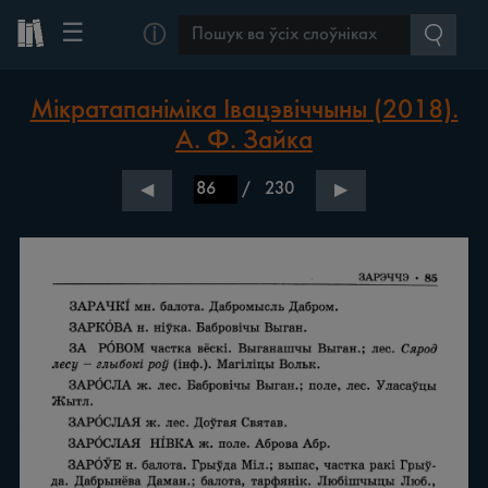
☰
ⓘ
Мікратапаніміка Івацэвіччыны (2018).
А. Ф. Зайка
/
230
◀
▶