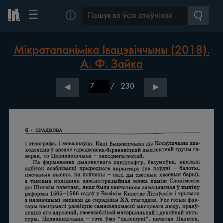
☰
ⓘ
Мікратапаніміка Івацэвіччыны (2018).
А. Ф. Зайка
/
230
◀
▶