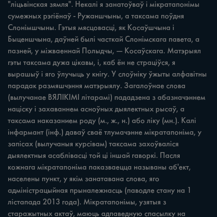
"ліцьвінская зямля". Некалі я занатоўваў i мікратапонімы 
сумежных рэгіёнаў - Pyжаншчыны, а таксама поўдня 
Слонімшчыны. Гэтыя мясцовасці, як Косаўшчына i 
Быценшчына, даўней былі часткай Слонімскага павета, а 
пазней, у міжваеннай Полыдчы, — Косаўскага. Матэрыял 
гэты таксама дужа цікавы, i, каб ён не страціўся, я 
вырашыў i яго ўлучыць у кнігу. У слоўніку ўжыты алфавітны 
парадак размяшчэння матэрыялу. Загалоўнае слова 
(вылучанае ВЯЛІКІМІ літарамі) пададзена з абазначэннем 
націску i захаваннем асноўных дыялектных рысаў, а 
таксама наказанием роду (м., ж., н.) або ліку (мн.). Калі 
інфармант (інф.) даваў сваё тлумачэнне мікратапоніма, у 
запісах (вылучаныя курсівам) таксама захоўваліся 
дыялектныя асаблівасці той ці іншай гаворкі. Пасля 
кожнага мікратапоніма паказваецца называны аб'ект, 
населены пункт, у якім занатавана слова, яго 
адміністрацыйная прыналежнасць (паводле стану на 1 
лістапада 2013 года). Мікратапонімы, узятыя з 
старажытных актаў, маюць адпаведную спасылку на 