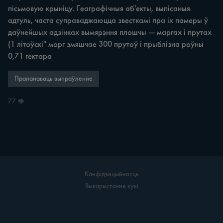
пісьмовую крыніцу. Геаграфічныя аб'екты, выпісаныя 
адтуль, часта суправаджаюцца звесткамі пра іх памеры ў 
даўнейшых адзінках вымярэння плошчы — маргах i прутах 
(1 літоўскі" морг змяшчае 300 прутоў i прыблізна роўны 
0,71 гектара
Прапанаваць выпраўленне
77 👁
Канфідэнцыйнасць
Выкарыстанне кукі