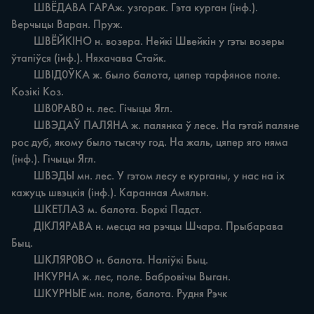
	ШВЁДАВА ГАРАж. узгорак. Гэта курган (інф.). 
Верчыцы Варан. Пруж.

	ШВЁЙКІНО н. возера. Нейкі Швейкін у гэты возеры 
ўтапіўся (інф.). Няхачава Стайк.

	ШВІД0ЎКА ж. было балота, цяпер тарфяное поле. 
Козікі Коз.

	ШВ0РАВ0 н. лес. Гічыцы Ягл.

	ШВЭДАЎ ПАЛЯНА ж. палянка ў лесе. На гэтай паляне 
рос дуб, якому было тысячу год. На жаль, цяпер яго няма 
(інф.). Гічыцы Ягл.

	ШВЭДЫ мн. лес. У гэтом лесу е курганы, у нас на іх 
кажуцъ швэцкія (інф.). Каранная Амяльн.

	ШКЕТЛАЗ м. балота. Боркі Падст.

	ДІКЛЯРАВА н. месца на рэчцы Шчара. Прыбарава 
Быц.

	ШКЛЯР0ВО н. балота. Наліўкі Быц.

	ІНКУРНА ж. лес, поле. Бабровічы Выган.

	ШКУРНЫЕ мн. поле, балота. Рудня Рэчк