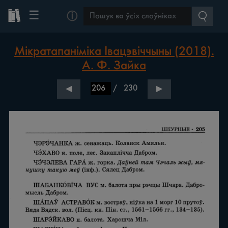
☰
ⓘ
Мікратапаніміка Івацэвіччыны (2018).
А. Ф. Зайка
/
230
◀
▶