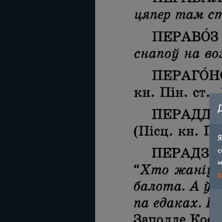
Я
с
м
c