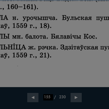
/
230
◀
▶