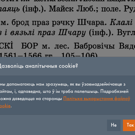
Дазволіць аналітычныя cookie?
ны дапамагаюць нам зразумець, як вы ўзаемадзейнічаеце з
айтам, і, адпаведна, што ў ім трэба палепшыць. Падрабязней
ожна даведацца на старонцы
Палітыка выкарыстання файлаў
ookie
.
Не
Так