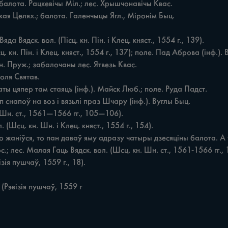
лота. Рацкевічы Міл.; лес. Хрышчонавічы Квас.

; лес. Малая Гаць Вядск. вол. (Шсц. кн. Шн. ст., 1561-1566 гг., 
Рэвізія пушчаў, 1559 г