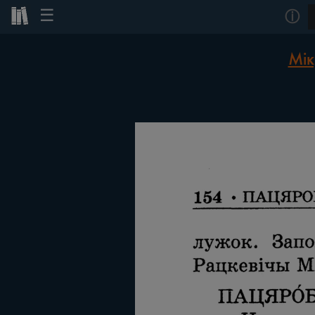
☰
ⓘ
Мік