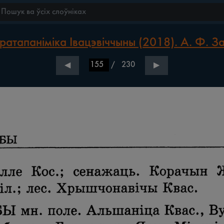
ратапаніміка Івацэвіччыны (2018). А. Ф. З
/
230
◀
▶