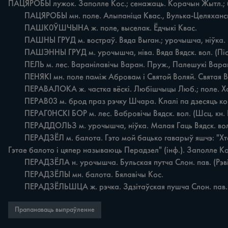
ПАЦЯРОБЫ лужок. Заполле Кос.; сенажаць. Корачын Жытл.; ба
	ПАЦЯРОБЫ мн. поле. Алыпаніца Квас., Вулька-Целяханская Целях.; балота. Галенчыцы Ягл., Міронім Быц.

	ПАШК0ЎШЧЫНА ж. поле, выселак. Ёдчыкі Квас.

	ПАШНЫ ГРУД м. востраў. Вяда Выган.; урочышча, ніўка. Вяда Вядск. вол. (Пісц. кн. Пін. i Клец. княст., 1554 г., 139).

	ПАШЭННЫ ГРУД м. урочышча, ніва. Вяда Вядск. вол. (Пісц. кн. Пін. i Клец. княст., 1554 г., 137); поле. Пад Аброва (інф.). Вялікая Гаць Святав.

	ПЕЛЬ м. лес. Варанілавічы Варан. Пруж., Палешукі Варан. Пруж.; забалочаны лес. Ятвезь Квас.

	ПЕНЯКІ мн. поле паміж Абровам i Святой Воляй. Святая Воля Святав.

	ПЕРАВАЛОКА ж. частка вёскі. Любішчыцы Люб.; поле. Хаты цяпер там стаяцъ (інф.). Майск Люб.; поле. Руда Падст.

	ПЕРАВ03 м. брод праз рэчку Шчара. Клалі па дзесяцъ коп снапоў на воз i вязьлі праз Шчару (інф.). Вуглы Быц.

	ПЕРАГ0НСКІ БОР м. лес. Вабровічы Вядск. вол. (Шсц. кн. Шн. ст., 1561—1566 гг., 105—106).

	ПЕРАДДОЛЬЗ м. урочышча, ніўка. Малая Гаць Вядск. вол. (Шсц. кн. Шн. i Клец. княст., 1554 г., 154).

	ПЕРАДЗЁЛ м. балота. Гэто мой бацько гаварыў яшчэ: "Хто жаніўся, то пан даваў яму адразу чатыры дзесяціны балота. А ўжэ калі адмянілі паншчыну, то балото падзялілі па едаках. 
Гэтае балото i цяпер называюць Перадзел" (інф.). Заполле Кос.
	ПЕРАДЗЁЛА н. урочышча. Бульская путча Слон. пав. (Рэвізія пушчаў, 1559 г., 18).

	ПЕРАДЗЁЛЫ мн. балота. Бялавічы Кос.

	ПЕРАДЗЁЛЬШЦА ж. рэчка. Здзітаўская пушча Слон. пав. (
Прапанаваць выпраўленне