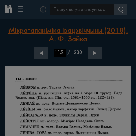
☰
ⓘ
Мікратапаніміка Івацэвіччыны (2018).
А. Ф. Зайка
/
230
◀
▶