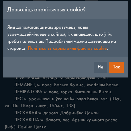
/
230
◀
▶
Дазволіць аналітычныя cookie?
ЛЕВКОЕ ЛЕВКОЕ н. лес. Турная Святая.

Яны дапамагаюць нам зразумець, як вы
	ЛЁДЗІНА н. урочышча, ніўка на 1 морг 10 прутоў. 
ўзаемадзейнічаеце з сайтам, і, адпаведна, што ў ім
Вяда Вядск. вол. (Шсц. кн. Шн. ст., 1561—1566 гг., 122—
трэба палепшыць. Падрабязней можна даведацца на
123).

старонцы
Палітыка выкарыстання файлаў cookie
.
	ЛЕЖАЯ ж. поле. Вулька-Целяханская Целях.

	ЛЁЗІНЫ мн. было балота, цяпер тарфянік. Сялец 
Дабром.

Не
Так
	ЛЁЙЗАРАВО н. поле. Таўцвілы Варан. Пруж.

	ЛЁЙСТРЫ мн. азярцо. Мізгіры Новадзяв. Слон.

	ЛЕМАНЁЦ м. поле. Волька Во лыс., Магіліцы Вольк.

	ЛЁНІВА ГОРА ж. поле, горка. Выганашчы Выган.

	ЛЕС м. урочышча, ніўка на ім. Вяда Вядск. вол. (Шсц. 
кн. Шн. i Клец. княст., 1554 г., 138).

	ЛЕСКАВАЯ ж. дарога. Дабрынёва Даман.

	ЛЕСКАВША ж. балота, лес. Арэшніку многа расло 
(інф.). Соміна Целях.
