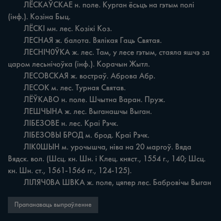
	ЛЁСКАЎСКАЕ н. поле. Курган ёсьцъ на гэтым полі 
(інф.). Козіна Быц.

	ЛЁСКІ мн. лес. Козікі Коз.

	ЛЕСНАЯ ж. балота. Вялікая Гаць Святая.

	ЛЕСНІЧ0ЎКА ж. лес. Там, у лесе гэтым, стаяла яшчэ за 
царом лесьнічоўка (інф.). Корачын Жытл.

	ЛЕСОВСКАЯ ж. востраў. Аброва Абр.

	ЛЕСОК м. лес. Турная Святав.

	ЛЁЎКАВО н. поле. Шчытна Варан. Пруж.

	ЛЕШЧЫНА ж. лес. Выганашчы Выган.

	ЛІБЕЗОВЕ н. лес. Kpai Рэчк.

	ЛІБЕЗОВЫ БРОД м. брод. Kpai Рэчк.

	ЛІК0ШЫН м. урочышча, ніва на 20 маргоў. Вяда 
Вядск. вол. (Шсц. кн. Шн. i Клец. княст., 1554 г., 140; Шсц. 
кн. Шн. ст., 1561-1566 гг., 124-125).

	ЛІЛЯЧ0ВА ШВКА ж. поле, цяпер лес. Бабровічы Выган
Прапанаваць выпраўленне