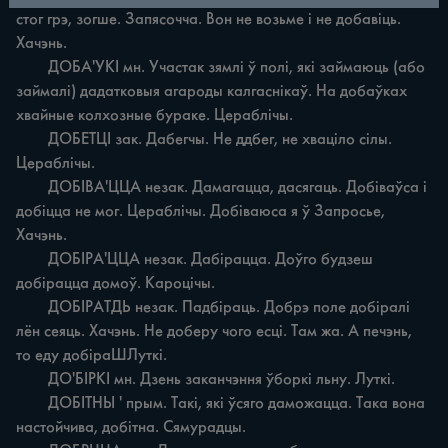
стог грэ, зогше. Запясочча. Вон не возьме i не добавіць. 
Хачэнь.

	ДОБА'УКІ мн. Участак зямлі ў полі, які займаюць (або 
займалі) дадатковыя агароды калгаснікаў. На добаўках 
хвайные колхозные бураке. Цераблічы.

	ДОБЕТЦІ зак. Дабегчы. Не ддбег, не хваціло сілы. 
Цераблічы.

	ДОБІВА'ЦЦА незак. Дамагацца, дасягаць. Добіваўca i 
добіцца не мог. Цераблічы. Добіваюса я ў Запросье, 
Хачэнь.

	ДОБІРА'ЦЦА незак. Дабірацца. Доўго будзеш 
добірацца домоў. Кароцічы.

	ДОБІРАТДЬ незак. Падбіраць. Добрэ поле добіралі 
лён сеяць. Хачэнь. Не доберу чого есці. Там жа. А печэнь, 
то еду добіраШЛуткі.

	ДО'БІРКІ мн. Дзень заканчэння ўборкі льну. Луткі.

	ДОБІТНЫ ' прым. Такі, які ўсяго даможацца. Така вона 
настойчива, добітна. Сямурадцы.
