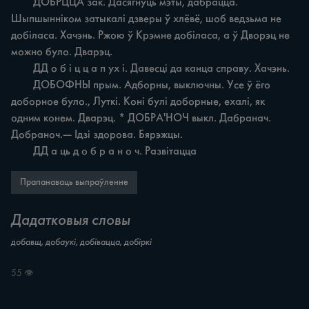
	ДОБРЦЦА зак. Дасягнуць мэты, дабрацца. 
Шыпшынніком затыкалі дзверы ў хлёвё, шоб ведзьма не 
добіласа. Хачэнь. Ржою ў Крэмне добіласа, а ў Дворэц не 
можно було. Дварэц.

	ДД о б і ц ц а п ух i. Давесці да канца справу. Хачэнь.

	ДОБОФНЫ прым. Адборны, выключны. Усе ў ёго 
доборное було., Луткі. Коні булі доборные, ехалі, як 
одним конем. Дварэц. * ДОБРА'НОЧ выкл. Дабранач. 
Добраноч.— Ідзі здорова. Бярэжцы.

	ДД а ць д о б р а н о ч. Развітацца
Прапанаваць выпраўленне
Дадатковыя словы
добавщ, добаукі, добівацца, добіркі
55 👁