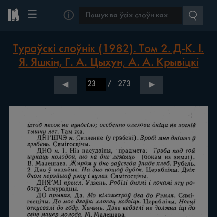
☰
ⓘ
Тураўскі слоўнік (1982). Том 2. Д-К. І.
Я. Яшкін, Г. А. Цыхун, А. А. Крывіцкі
/
273
◀
▶