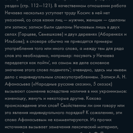
уезда» (стр. 112—121). В качественном отношении работа 
Нечаева несколько уступает труду Косич: в ней нет 
указаний, со слов каких лиц — мужчин, женщин — сделаны 
эти записи; записи были сделаны Нечаевым лишь в двух 
селах (Гарцеве, Семешкове) и двух деревнях (Абаренках и 
Ильбове); в словаре обычно не приводятся примеры 
употребления того или иного слова, а между тем для ряда 
слов это необходимо, например: пасувать у Нечаева 
передается как пойти', на самом же деле основное 
значение этого слова подвигать'; очевидно, здесь мы имеем 
дело с индивидуальным словоупотреблением. Записи А. Н. 
Афанасьева («Народные русские сказки», 5 сказок) 
вызывают сомнение вследствие наличия в них украинизмов: 
изненацку, женуть и некоторые другие. Каково 
происхождение этих слов? Свойственны ли они говору или 
это явления индивидуального порядка? К сожалению, эти 
слова Афанасьевым не комментируются. Из прочих 
источников вызывает замечания лексический материал, 