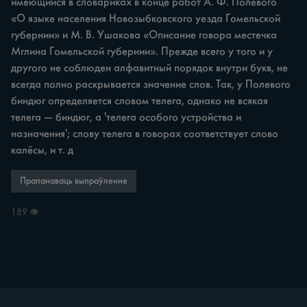
имеющийся в словариках в конце работ А. Ф. Полевого 
«О языке населения Новозыбковского уезда Гомельской 
губернии» и М. В. Ушакова «Описание говора местечка 
Мглина Гомельской губернии». Прежде всего у того и у 
другого не соблюден алфавитный порядок внутри букв, не 
всегда полно раскрывается значение слов. Так, у Полевого 
биндюг определяется словом телега, однако не всякая 
телега — биндюг, а 'телега особого устройства и 
назначения'; слову телега в говорах соответствует слово 
калёсы, и т. д
Прапанаваць выпраўленне
189 👁