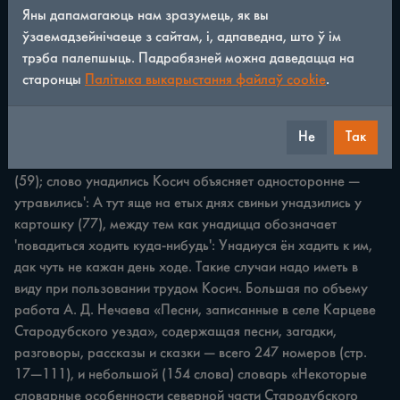
отметить неточность или неполноту значений некоторых из 
Яны дапамагаюць нам зразумець, як вы
них. Например, слово анучка у Косич тряпка': Што й у 
ўзаемадзейнічаеце з сайтам, і, адпаведна, што ў ім
свекра мяне, як анучкаю, труць. Определение этого слова 
трэба палепшыць. Падрабязней можна даведацца на
неполное: наряду с этим значением оно обозначает и 
старонцы
Палітыка выкарыстання файлаў cookie
.
портянка'; перря у Косич 'зеленые стволы лука', что 
неверно; перря 'зеленые листья (трубчатые, полые внутри) 
Не
Так
лука': Во натаукли бабы перряу, трохи посалили, да и ели 
уси с хлебом, так смашна, што ажны за вушамы трящыць 
(59); слово унадились Косич объясняет односторонне — 
утравились': А тут яще на етых днях свиньи унадзились у 
картошку (77), между тем как унадицца обозначает 
'повадиться ходить куда-нибудь': Унадиуся ён хадить к им, 
дак чуть не кажан день ходе. Такие случаи надо иметь в 
виду при пользовании трудом Косич. Большая по объему 
работа А. Д. Нечаева «Песни, записанные в селе Карцеве 
Стародубского уезда», содержащая песни, загадки, 
разговоры, рассказы и сказки — всего 247 номеров (стр. 
17—111), и небольшой (154 слова) словарь «Некоторые 
словарные особенности северной части Стародубского 