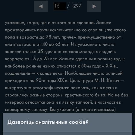
/
297
◀
▶
указание, когда, где и от кого она сделана. Записи 
производились почти исключительно со слов лиц женского 
пола в возрасте до 78 лет, причем преимущественно от 
лиц в возрасте от 40 до 65 лет. Из указанного числа 
записей только 35 сделано со слов молодых людей в 
возрасте от 16 до 25 лет. Записи сделаны в разные годы; 
наиболее ранние из них относятся к 50-м годам XIX в., 
позднейшие — к концу века. Наибольшее число записей 
приходится на 90-е годы XIX в. Цель труда М. Н. Косич — 
литературно-этнографическая: показать, как в песнях 
отразились разные стороны крестьянского быта. Но не без 
интереса относится она и к языку записей, в частности к 
словарному составу. Ею указано (в тексте и сносках) 
значение многих слов: барджэй, магерка, брыль, 
Дазволіць аналітычныя cookie?
мушкаваны, хлап, б у рдяны, шапавал, намётка, ксцины, 
брахнийка, прыклика, абыдзень и др. Однако надо 