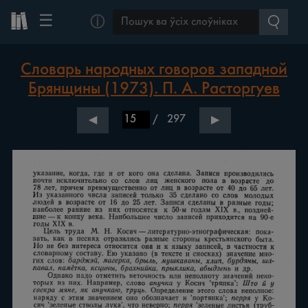
☰
ⓘ
Словарь народных говоров западной
Брянщины (1973). П. А. Расторгуев
/
297
◀
▶