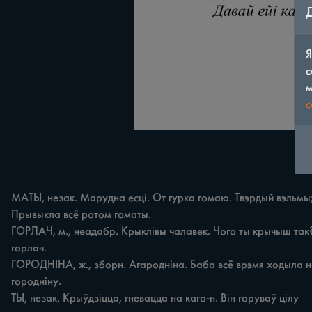
Я
с
м
c
МАТЫ, незак. Марудна есці. От гурка гомаю. Твэрдый вэльмы; 
Прывыкла всё ротом гоматы. 

ГОРЛАЧ, м., неадабр. Крыклівы чалавек. Чого ты крычыш так?
горлач. 

ГОРОДНІНА, ж., зборн. Агародніна. Баба всё врэмя ходыла на
городніну. 

ТЫ, незак. Крыўдзіцца, гневацца на каго-н. Він горуваў цілу 
