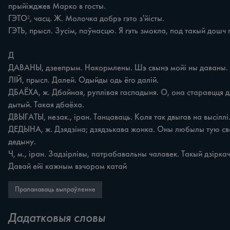
прыйіжджев Марко в госты. 

ГЭТО², часц. Ж. Молочка добрэ гэто з'йісты. 

ГЭТЬ, прысл. Зусім, поўнасцю. Я гэть змокла, под такый дошч п
Д 

ДАВАНЫ, дзеепрым. Накормлены. Шэ свынэ мойі ны даваны. 

ЛІЙ, прысл. Далей. Одыйды одь ёго далій. 

ДБАЁХА, ж. Дбайная, руплівая гаспадыня. О, она стараецця дл
дытый. Такая дбаёха. 

ДВЫГАТЫ, незак., іран. Танцаваць. Коля так двыгав на высіллі. 
ДЕДЫНА, ж. Дзядзіна; дзядзькава жонка. Оны любылы тую св
дедыну. 

Ч, м., іран. Задзірлівы, патрабавальны чалавек. Такый дзіркач!
Давай ейі кажным вэчором катай
Прапанаваць выпраўленне
Дадатковыя словы