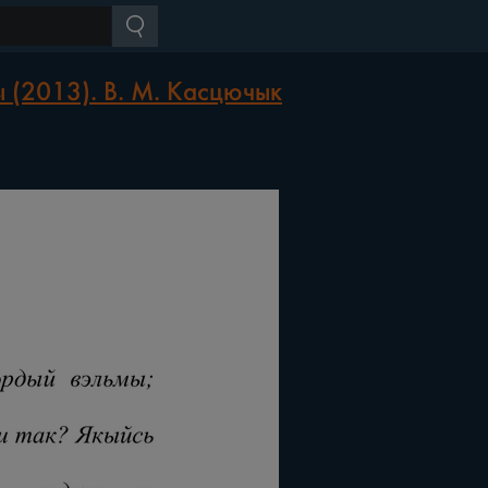
ы (2013). В. М. Касцючык