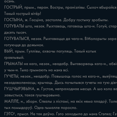
осэнь. 

ГОСТРЫЙ, прым., перан. Востры, пранізлівы. Сыхоч вбырайся т
Такый гострый вітёр! 

ГОСТЫНА, ж. Гасціна, застолле. Добру гостыну зробылы. 

ГОТУВАТЫ што, незак. Рыхтаваць, гатаваць што-н. Готуй, стару
дэсять тысяч. 

ГОТУВАТЫСЯ, незак. Рыхтавацца да чаго-н. ВМолорыты зара т
готуюцця до дожынок. 

ВЫЙ, прым. Гуллівы, ахвочы пагуляць. Такый котык 

гравлывый. 

ГРЫМАТЫ на каго, незак., неадабр. Выгаворваць каго-н., абві
у чым-н. Тыко грымають на мэнэ всі. 

ГУЧЕТЫ, незак., неадабр. Павышаць голас на каго-н., выяўляць
незадаволенасць; крычаць. Дысь почыпывся гучеты на тую дівчы
ГУШЧЫРЭВЫНА, ж. Густое, непраходнае месца. А шо коло вас
завыстыся, такая гушчырэвына. 

МАЛЛЕ, н., зборн. Ствалы з лістамі, на якіх няма пладоў. Толку
тых помыдоруў. Однэ гымалле поросло. 

ГЭТО¹, прысл. Не так даўно. Гэто заходыла до мэнэ Стэпка; Гэт