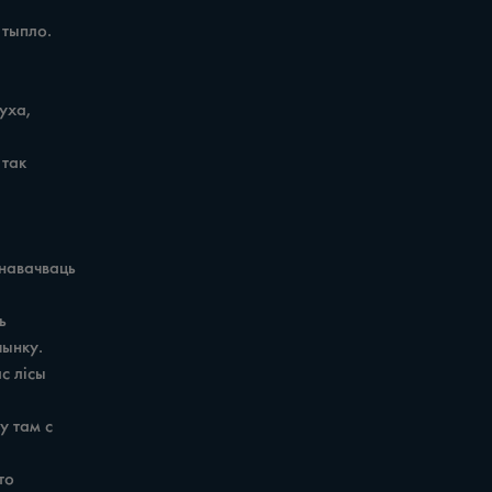
ыпло. 

ха, 

ак 

навачваць 

 

нку. 

 лісы 

 там с 

о 
