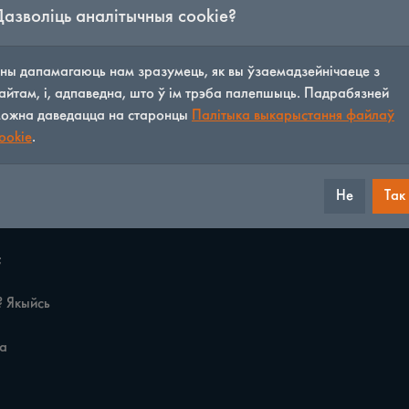
Дазволіць аналітычныя cookie?
ны дапамагаюць нам зразумець, як вы ўзаемадзейнічаеце з
айтам, і, адпаведна, што ў ім трэба палепшыць. Падрабязней
ожна даведацца на старонцы
Палітыка выкарыстання файлаў
ookie
.
Не
Так
/
73
◀
▶


 Якыйсь 

 
