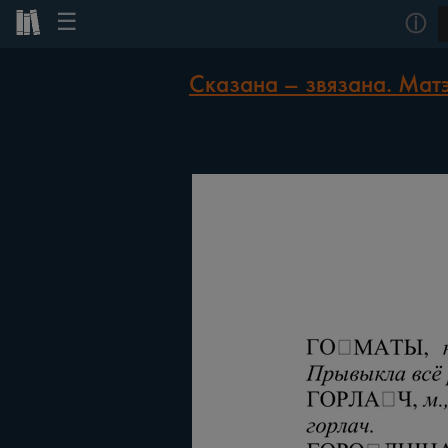
☰
ⓘ
Сказана – звязана. Матэ