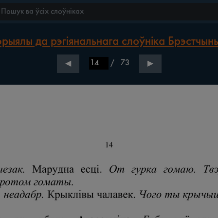
рыялы да рэгіянальнага слоўніка Брэстчын
/
73
◀
▶