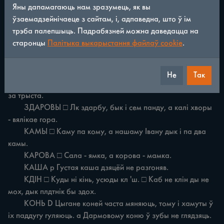
Яны дапамагаюць нам зразумець, як вы
ўзаемадзейнічаеце з сайтам, і, адпаведна, што ў ім
Ж АНІЦЬ □ Без мянё мянё жанілі, я на млыне тады быу. Ж 
трэба палепшыць. Падрабязней можна даведацца на
АНЧЫ НА □ Жанчына лёпей, чым матчына.

старонцы
Палітыка выкарыстання файлаў cookie
.
	ЖОПКА □ Па Ваньку i шапка, па Хдмку i ж опка. Ж М 
ЦЦЁ □ Жыццё пражыць не мех з торбан пашыць i не поле 
nepainfi.

Не
Так
	ЗАДРЫСТА □ Любая задрыста, а хоча пал i то рублёу 
за трыста.

	ЗДАРОВЫ □ Лк здарбу, бык i сем панду, а калі хворы 
- вялікае гора.

	КАМЫ □ Каму па кому, а нашаму Івану дык i па два 
камы.

	КАРОВА □ Сала - ямка, а корова - мамка.

	КАША р Густая каша дзяцёй не разгоняв.

	КДІН □ Куды ні кінь, усюды кл 'ш. □ Каб не клін ды не 
мох, дык плдтнік бы здох.

	КОНЬ D Цыгане коней часта мяняюць, тому i хамуты ў 
ix паддугу гуляюць. а Дармовому коню ў зубы не глядзяць.
