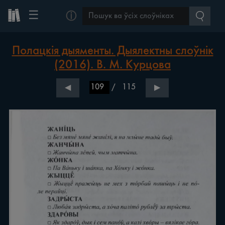
☰
ⓘ
Полацкія дыяменты. Дыялектны слоўнік
(2016). В. М. Курцова
/
115
◀
▶