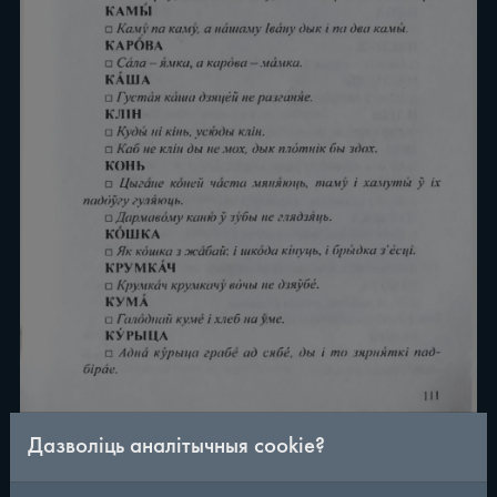
Дазволіць аналітычныя cookie?
/
115
◀
▶