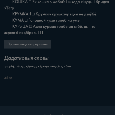
	КОШКА □ Як кошка з жабой: i шкода кінуць, i брыдка 
з'ёсгр.

	КРУМКАЧ □ Крумкач крумкачу вдчы не дзяўбё.

	КУМА □ Голодной куме i хлеб на уме.

	КУРЫЦА □ Адна курыцо грабе ад сябё, ды i то 
зярняткі падбірае. I I I
Прапанаваць выпраўленне
Дадатковыя словы
здарбў, зёсгр, кўрыца, кўрыцо, паддўгу, хбча
45 👁