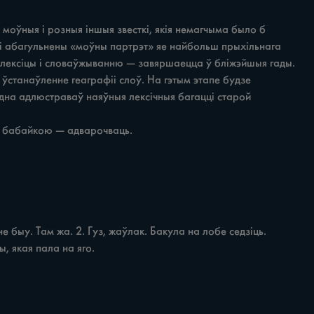
 моўныя i розныя іншыя звесткі, якія немагчыма было б 
і i абагульнены «моўны партрэт» яе найбольш прыхільнага 
 лексіцы i словаўжыванню — завяршаецца ў бліжэйшыя гады. 
 ўстанаўленне геаграфіі слоў. На гэтым этапе будзе 
дна адлюстраваў наяўныя лексічныя багацці старой 
, якая пала на яго.
