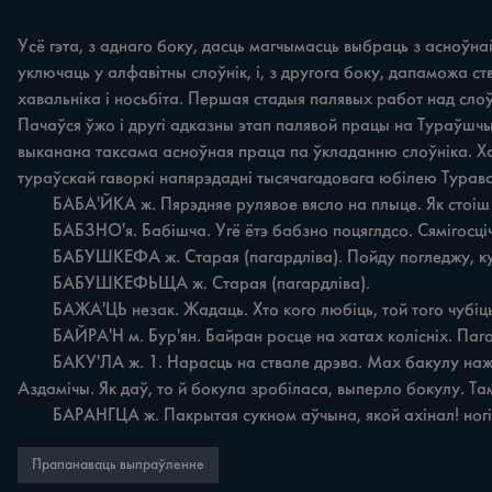
Усё гэта, з аднаго боку, дасць магчымасць выбраць з асноўнай
уключаць у алфавітны слоўнік, i, з другога боку, дапаможа 
хавальніка i носьбіта. Першая стадыя палявых работ над сл
Пачаўся ўжо i другі адказны этап палявой працы на Тураўшчын
выканана таксама асноўная праца па ўкладанню слоўніка. Ха
тураўскай гаворкі напярэдадні тысячагадовага юбілею Турава.
	БАБА'ЙКА ж. Пярэдняе рулявое вясло на плыце. Як стоіш на плыце, на голове, одгребаеш бабайкою. Хотамель. Одбівиць бабайкою — адварочваць.

	БАБЗНО'я. Бабішча. Угё ётэ бабзно поцяглдсо. Сямігосцічы.

	БАБУШКЕФА ж. Старая (пагардліва). Пойду погледжу, куды пошла гэта бабушкера. Цераблічы.

	БАБУШКЕФЬЩА ж. Старая (пагардліва).

	БАЖА'ЦЬ незак. Жадаць. Хто кого любіць, той того чубіць; хто кого ўважае, той того бажае (прыказка). Пагост.

	БАЙРА'Н м. Бур'ян. Байран росце на хатах колісніх. Пагост.

	БАКУ'ЛА ж. 1. Нарасць на ствале дрэва. Мах бакулу нажэнё на той бэрозі i не разоб'еш. Мачуль. Коуш з баку лы ў курэне быу. Там жа. 2. Гуз, жаўлак. Бакула на лобе седзіць. 
Аздамічы. Як даў, то й бокула зробіласа, выперло бокулу. Там 
	БАРАНГЦА ж. Пакрытая сукном аўчына, якой axiнал! ногі
Прапанаваць выпраўленне