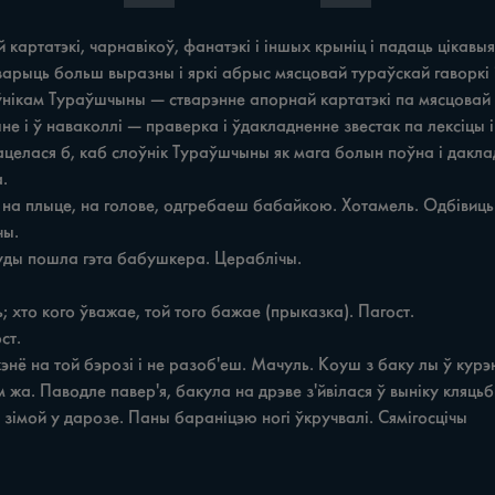
 картатэкі, чарнавікоў, фанатэкі i іншых крыніц i падаць цікавыя
стварыць больш выразны i яркі абрыс мясцовай тураўскай гаворк
оўнікам Тураўшчыны — стварэнне апорнай картатэкі па мясцовай
е i ў наваколлі — праверка i ўдакладненне звестак па лексіцы i
целася б, каб слоўнік Тураўшчыны як мага болын поўна i дакла


жа. Паводле павер'я, бакула на дрэве з'йвілася ў выніку кляцьбы
 зімой у дарозе. Паны бараніцэю ногі ўкручвалі. Сямігосцічы