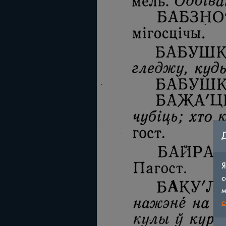
Я
с
м
c