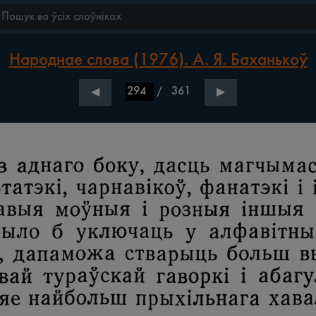
Народнае слова (1976). А. Я. Баханькоў
/
361
◀
▶