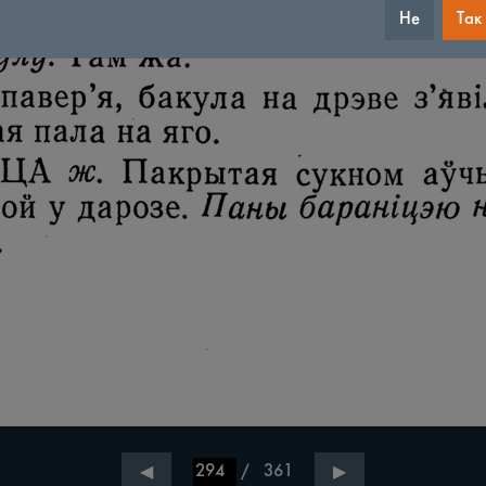
Не
Так
/
361
◀
▶