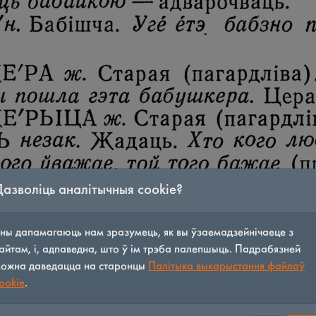
Дазволіць аналітычныя cookie?
ны дапамагаюць нам зразумець, як вы ўзаемадзейнічаеце з
айтам, і, адпаведна, што ў ім трэба палепшыць. Падрабязней
ожна даведацца на старонцы
Палітыка выкарыстання файлаў
ookie
.