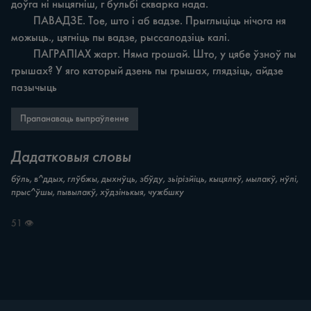
доўга ні ныцягніш, г бульбі скварка нада.

	ПАВАДЗЕ. Toe, што i аб вадзе. Прыглыціць нічога ня 
можыць., цягніць пы вадзе, рыссалодзіць калі.

	ПАГРАПІАХ жарт. Няма грошай. Што, у цябе ўзноў пы 
грышах? У яго каторый дзень пы грышах, глядзіць, айдзе 
пазычыць
Прапанаваць выпраўленне
Дадатковыя словы
бўль, в^ддых, глўбжы, дыхнўць, збўду, зьірізйіць, кыцялкў, мылакў, нўлі,
прыс^ўшы, пывылакў, хўдзінькыя, чужбшку
51 👁