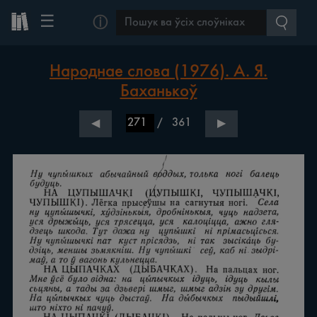
☰
ⓘ
Народнае слова (1976). А. Я.
Баханькоў
/
361
◀
▶