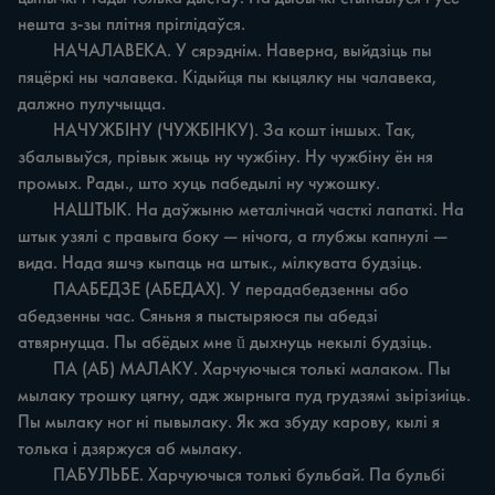
нешта з-зы плітня пріглідаўся.

	НАЧАЛАВЕКА. У сярэднім. Наверна, выйдзіць пы 
пяцёркі ны чалавека. Кідыйця пы кыцялку ны чалавека, 
далжно пулучыцца.

	НАЧУЖБІНУ (ЧУЖБІНКУ). За кошт іншых. Так, 
збалывыўся, прівык жыць ну чужбіну. Hy чужбіну ён ня 
промых. Рады., што хуць пабедылі ну чужошку.

	НАШТЫК. На даўжыню металічнай часткі лапаткі. На 
штык узялі с правыга боку — нічога, a глубжы капнулі — 
вида. Нада яшчэ кыпаць на штык., мілкувата будзіць.

	ПААБЕДЗЕ (АБЕДАХ). У перадабедзенны або 
абедзенны час. Сяньня я пыстыряюся пы абедзі 
атвярнуцца. Пы абёдых мне ŭ дыхнуць некылі будзіць.

	ПА (АБ) МАЛАКУ. Харчуючыся толькі малаком. Пы 
мылаку трошку цягну, адж жырныга пуд грудзямі зьірізиіць. 
Пы мылаку ног ні пывылаку. Як жа збуду карову, кылі я 
толька i дзяржуся аб мылаку.

	ПАБУЛЬБЕ. Харчуючыся толькі бульбай. Па бульбі 