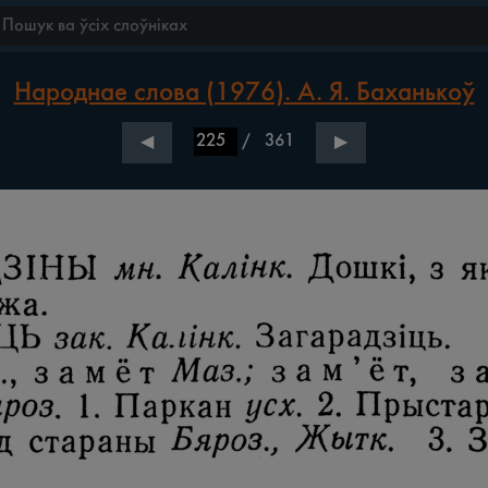
Народнае слова (1976). А. Я. Баханькоў
/
361
◀
▶