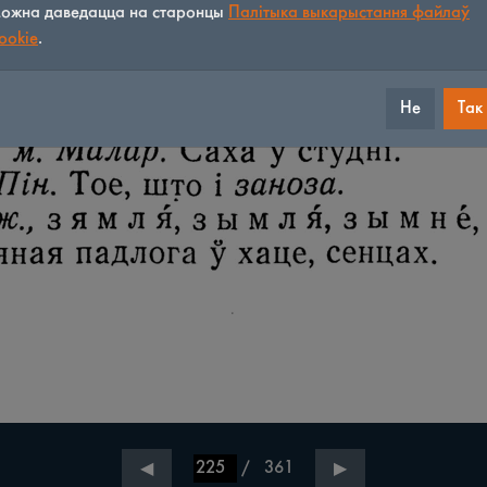
ожна даведацца на старонцы
Палітыка выкарыстання файлаў
ookie
.
Не
Так
/
361
◀
▶