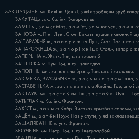
ЗАК.ЛА'ДЗІНЫ мн. Калінк. Дошкі, з якіх зроблены зруб калод
	ЗАКУ'ТАЦЬ зак. Ка.іінк. Загарадзіць.

	ЗАМЁТ м., з а м ёт Маз.; з а м 'ёт, з а м 'ют усх.; з а м н ют Бяроз. 1. Паркан усх. 2. Прыстаронак, які аддзяляе ток ад стараны Бяроз., Жытк. 3. Засек у гумне Маз.

	ЗАНО'ЗА ж. Пін., Лун., Стол. Бакавы вушак у аконнай шуфлядзе.

	ЗА'ПАРАЖНЯ ж., з а п о р о ж н я Лун., Стол. Тое, што i закладка.

	ЗАПАРО'ЖНЩА ж., з а п о р i ж н i ц а Стол.-, запор о ж н i ц а Лун.; з а пор ю ж н ы ц я Драг. 1. Тое, што i закладка Стол. 2. Тое, што i замёт 2.

	ЗАПЕ'РЫНА ж. Жытк. Тое, што i замёт 2.

	ЗА'ШПСКА ж. Лун. Тое, што i закладка.

	ЗАПОЛІНЫ мн., за пол ыны Брэсц. Тое, што i закладка.

	ЗА'СМЫКА, ЗА'СМЫЧКА ж., з а с м ы к а, з а с м і ч ка, з а с м у ч к а, з а с м ы ч к а цэнтр. 1. Засаўка ў дзвярах. 2. Тое, што i вераніцы.

	ЗАСТАВЕ'НЬКА ж., за с т а в э н ь к а Жабінк. Тое, што i закладка.

	ЗА'СТАУКІ мн., з а с т а ў кы Пін., з а с т а ў к i Лун. 1. Тое, што i закладка. 2. Прыстаўныя варотцы ў хляве Л ун.

	ЗАТЬГЛАК м. Калінк. Франтон.

	ЗАХГСТ м., з а х ы ст Кобр. Высокая прызба з саломы, якая ўцяпляе хату.

	ЗАЦЁН м., з а т ё н Пруж. Паз у слупе, у які закладваецца палец бервяна.

	ЗАШАЛЯВА'ННЕ н. усх. Франтон.

	ЗБО'ЧЫНЫ мн. Петр. Тое, што i ветраадбой.

	ЗВАШ'ЦА ж., д з в о н э ц а Драг. Тое, што i абарог.
