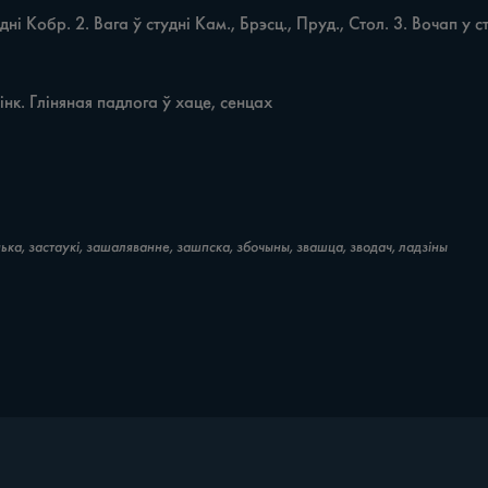
Калінк. Гліняная падлога ў хаце, сенцах
ка, застаукі, зашаляванне, зашпска, збочыны, звашца, зводач, ладзіны