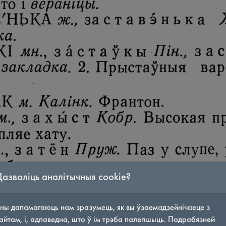
Дазволіць аналітычныя cookie?
ны дапамагаюць нам зразумець, як вы ўзаемадзейнічаеце з
айтам, і, адпаведна, што ў ім трэба палепшыць. Падрабязней