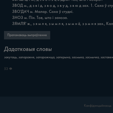
	ЗВОД м., д з в i д, з в о д, з в у д, з в ю д зах. 1. Саха ў студні Кобр. 2. Вага ў студні Кам., Брэсц., Пруд., Стол. 3. Вочап у студні Бяроз., Іван., Івац. 4. Вугал паміж кроквамі Драг.

	ЗВО'ДАЧ м. Малар. Саха ў студні.

	ЗНОЗ м. Пін. Тое, што i заноза.

	ЗЯМЛЯ' ж., з я м л я, з ы м л я, з ы м н ё, з э м н я зах., 
Прапанаваць выпраўленне
Дадатковыя словы
закутаць, запаражня, запарожнща, заперына, засмыка, засмычка, заставень
53 👁
Канфідэнцыйнасць