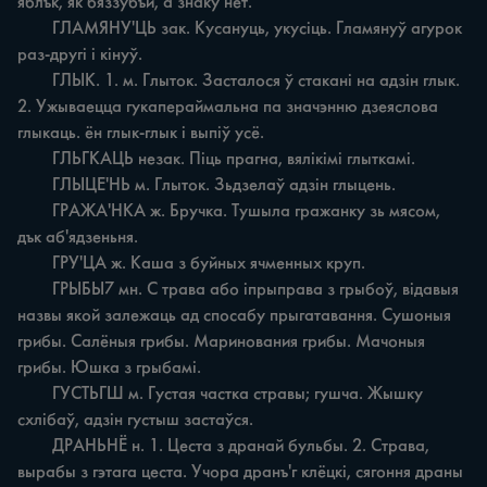
яблък, як бяззубъи, а знаку нет.

	ГЛАМЯНУ'ЦЬ зак. Кусануць, укусіць. Гламянуў агурок 
раз-другі i кінуў.

	ГЛЫК. 1. м. Глыток. Засталося ў стакані на адзін глык. 
2. Ужываецца гукапераймальна па значэнню дзеяслова 
глыкаць. ён глык-глык i выпіў усё.

	ГЛЬГКАЦЬ незак. Піць прагна, вялікімі глыткамі.

	ГЛЫЦЕ'НЬ м. Глыток. Зьдзелаў адзін глыцень.

	ГРАЖА'НКА ж. Бручка. Тушыла гражанку зь мясом, 
дък аб'ядзеньня.

	ГРУ'ЦА ж. Каша з буйных ячменных круп.

	ГРЫБЫ7 мн. С трава або іпрыправа з грыбоў, відавыя 
назвы якой залежаць ад спосабу прыгатавання. Сушоныя 
грибы. Салёныя грибы. Маринования грибы. Мачоныя 
грибы. Юшка з грыбамі.

	ГУСТЬГШ м. Густая частка стравы; гушча. Жышку 
схлібаў, адзін густыш застаўся.

	ДРАНЬНЁ н. 1. Цеста з дранай бульбы. 2. Страва, 
вырабы з гэтага цеста. Учора дранъ'г клёцкі, сягоння драны 