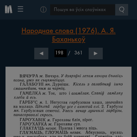
☰
ⓘ
Народнае слова (1976). А. Я.
Баханькоў
/
361
◀
▶