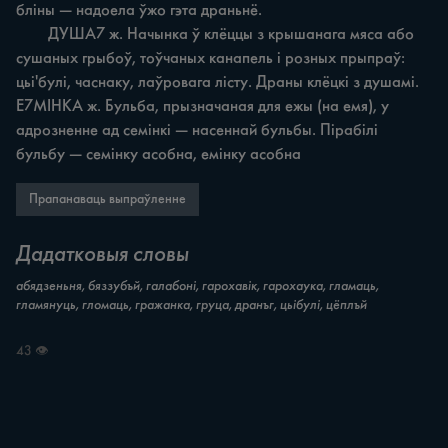
бліны — надоела ўжо гэта драньнё.

	ДУША7 ж. Начынка ў клёццы з крышанага мяса або 
сушаных грыбоў, тоўчаных канапель i розных прыпраў: 
цьі'булі, часнаку, лаўровага лісту. Драны клёцкі з душамі. 
E7MIHKA ж. Бульба, прызначаная для ежы (на емя), у 
адрозненне ад семінкі — насеннай бульбы. Пірабілі 
бульбу — семінку асобна, емінку асобна
Прапанаваць выпраўленне
Дадатковыя словы
абядзеньня, бяззубъй, галабоні, гарохавік, гарохаука, гламаць,
гламянуць, гломаць, гражанка, груца, дранъг, цьібулі, цёплъй
43 👁