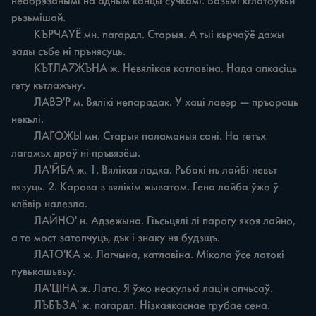
неабрэзанымі на адным канцы сучкамі. Вазьмі кглатоўкьи 
рьзьмішай.

	КЪРЧАУЁ мн. пагардл. Старыя. A тыі кьрчаўё дажы 
зады събе ні прънясуць.

	КЪТЛА7ЖЪНА ж. Невялікая катлавіна. Нада апкасіць 
гету кътлажъну.

	ЛАВЭ'Р м. Вялікі непарадак. У хаці лаеэр — пръораць 
некьлі.

	ЛАГОЖЫ мн. Старыя паламаныя сані. На гетъх 
лагожъх дроў ні пръвязёш.

	ЛА'ЙБА ж. 1. Вялікая лодка. Рьбакі нъ лайбі невът 
вязуць. 2. Карова з вялікім жыватом. Гена лайба ўжо ў 
клёвір налезла.

	ЛАЙНО' н. Адзежына. Гіьсьцялі лі парогу якоя лайно, 
а то мост затопчуцъ, дък i знаку ня будзщъ.

	ЛАТО'КА ж. Лагчына, катлавіна. Мікола ўсе латокі 
пувькашьвьу.

	ЛА'ЦІНА ж. Лата. Я ўжо нескулькі лацін апчьсаў.

	ЛЪБЪЗА' ж. пагардл. Нізкаякаснае грубае сена. 