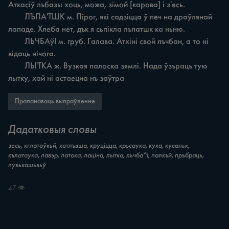
Аткасіў лъбазы хоць, можа, зімой [карова] i з'есь.

	ЛЪПА'ТШК м. Пірог, які садзіцца ў печ на драўлянай 
лападе. Хлеба нет, дък я сьпікла лъпатшк ка ньню.

	ЛЬЧБАўІ м. груб. Галава. Атхіні свой лъчбан, а то ні 
відаць нічога.

	ЛЫ'ТКА ж. Вузкая палоска зямлі. Нада ўзъpaцъ тую 
лытку, хай ні астаециа нъ заўтра
Прапанаваць выпраўленне
Дадатковыя словы
зесь, кглатоўкьй, котлъвша, круціцца, кръсаука, кука, кусаньк,
кълатоука, лавэр, латока, лаціна, лытка, льчба^і, палкъй, пръбраць,
пувькашьвьў
47 👁