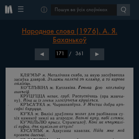
☰
ⓘ
Народнае слова (1976). А. Я.
Баханькоў
/
361
◀
▶