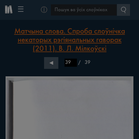
☰
ⓘ
Матчына слова. Спроба слоўнічка
некаторых рэгіянальных гаворак
(2011). В. Л. Мілкоўскі
/
39
◀