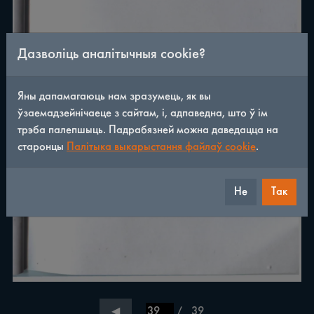
Дазволіць аналітычныя cookie?
Яны дапамагаюць нам зразумець, як вы
ўзаемадзейнічаеце з сайтам, і, адпаведна, што ў ім
трэба палепшыць. Падрабязней можна даведацца на
старонцы
Палітыка выкарыстання файлаў cookie
.
Не
Так
/
39
◀