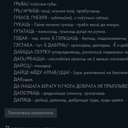
	ГРЬІБЬ/-тоўстыя губы.

	ГРЬ/МЧЬІЦЬ -есці; шумна есці, храбусцець.

	ГУБІіСЯ, ГУБЭЛЯ - губаты(ая), з тоўстымі губамі.

	ГУКАЦЬ - Свіня начала гукацъ - трэба весці да кныра.

	ГУТАТАЦЬ - калыхаць, гушкаць дзіця на руках.

	ГЭДАК - так, гэтак. Б ГЭЛЬЦАЦЬ - бегаць, падскокваючы; праводзіць час то з адной жанчынай, то з другой. - Ён толькі іўмее што па бабах гэлъцацъ.

	ГЭСТАКА - тут. Б ДАБІТНЬ/- праходны, дападны. -Ё н дабіпты -усяго дастане.

	ДАБІЦЦА СКУТКУ-упарадкаваць, раскласці надежным чынам рэчы, думкі.

	ДАГЬ/РКАЦЦА - настойліва прасіць не ў вельмі ласкавай форме. Колькіўжо прасіла забіць і/вік - ну ніяк не дагыркаюся.

	ДАЙСЦ/- памерці.

	ДАЙЦЕ МЁДУ АТРАВ/ЦЦА! - (пры рэагаванні на бесталковы, але не зламысны ўчынак іншага).

	ДАКудык.

	ДА НАШАГА БЕРАГУ Н1ЧОГА ДОБРАГА НЕ ПРЫПЛЫВЕ: АБО ШЧЭПКА, АБО Г.

	ДАП£ТРБІЦЬ - дадумацца самому, зразумець.

	ДАПЯЦЬ - дайсці, даехаць, дабрацца туды, куды цяжка. - 
Прапанаваць выпраўленне