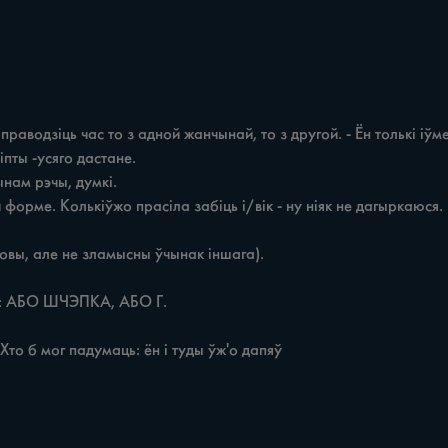
Хто б мог падумаць: ён i туды ўж'о дапяў