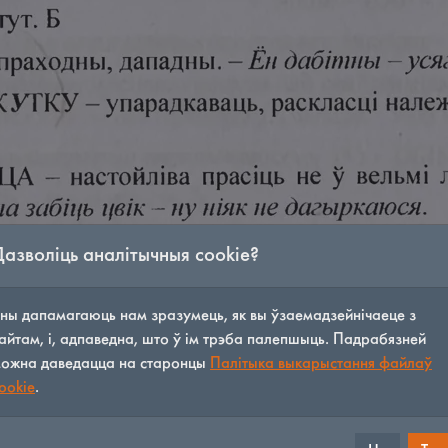
Дазволіць аналітычныя cookie?
ны дапамагаюць нам зразумець, як вы ўзаемадзейнічаеце з
айтам, і, адпаведна, што ў ім трэба палепшыць. Падрабязней
ожна даведацца на старонцы
Палітыка выкарыстання файлаў
ookie
.