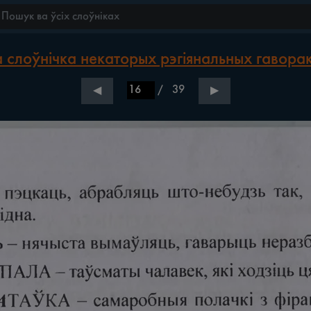
слоўнічка некаторых рэгіянальных гаворак 
/
39
◀
▶