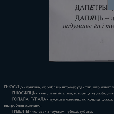
ГНЮС/ЦЬ - пэцкаць, абрабляць што-небудзь так, што нават пот
	ГНЮСЖПЦЬ - нячыста вымаўляць, гаварыць неразборліва.

	ГОПАЛА, ГУПАЛА -таўсматы чалавек, які ходзіць цяжка, з натугаю. К ГРЛТКА, ГРЛТАЎКА - самаробныя полачкі з фіранкай на кухні для посуду. У ГРОМ-БЛБА - высокая, тоўстая, 
нязграбная жанчына.

	ГРЫБЛТЫ - чалавек з тоўстымі губамі, губаты.
