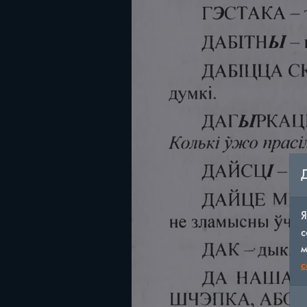
Я
с
м
c