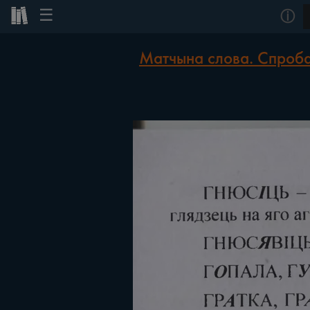
☰
ⓘ
Матчына слова. Спроба 