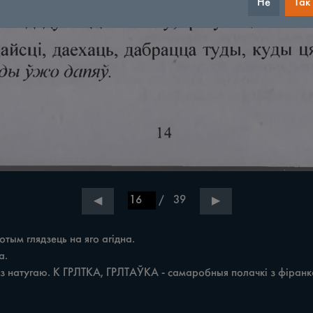
Не
Так
/
39
◀
▶
ым глядзець на яго агідна.
