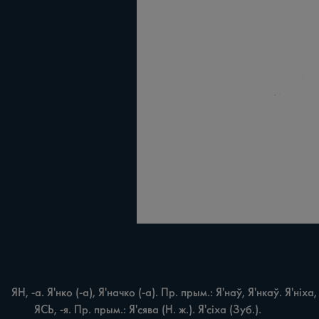
ЯН, -а. Я'нко (-а), Я'начко (-а). Пр. прым.: Я'наў, Я'нкаў. Я'ніха
	ЯСЬ, -я. Пр. прым.: Я'сява (Н. ж.). Я'сіха (Зуб.).
