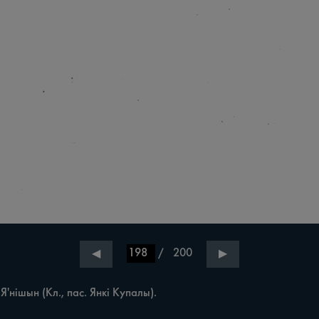
/
200
◀
▶
, Я'нішын (Кл., пас. Янкі Купалы).
