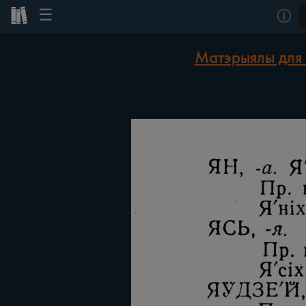
☰
ⓘ
Матэрыялы для 