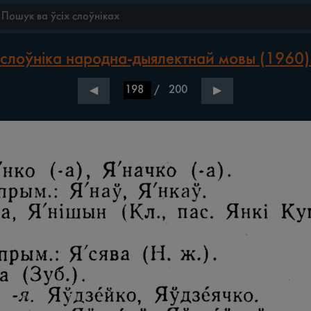
слоўніка народна-дыялектнай мовы (1960).
/
200
◀
▶