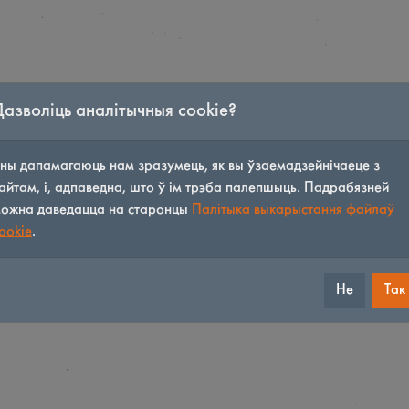
Дазволіць аналітычныя cookie?
ны дапамагаюць нам зразумець, як вы ўзаемадзейнічаеце з
айтам, і, адпаведна, што ў ім трэба палепшыць. Падрабязней
ожна даведацца на старонцы
Палітыка выкарыстання файлаў
ookie
.
Не
Так