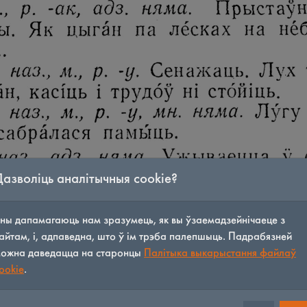
Дазволіць аналітычныя cookie?
ны дапамагаюць нам зразумець, як вы ўзаемадзейнічаеце з
айтам, і, адпаведна, што ў ім трэба палепшыць. Падрабязней
ожна даведацца на старонцы
Палітыка выкарыстання файлаў
ookie
.