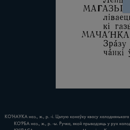
КО'НАУКА наз., ж., p. -i. Цэлую конаўку квасу халоднянькага в
	КО'РБА наз., ж., p. -ы. Ручка, якой прыводзяць у рух калодзежны ворат. Завадная ручка машыны. Нагля (гл. нагля) маленькая корба—вядра ні выкруціш.
