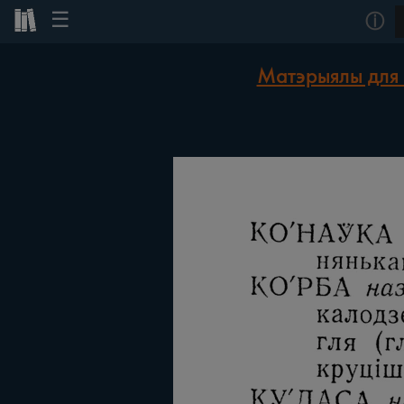
☰
ⓘ
Матэрыялы для 