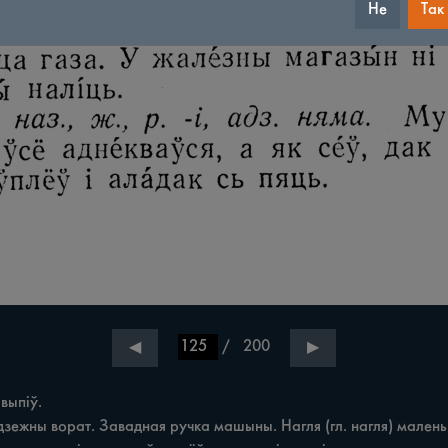
Не
Так
/
200
◀
▶
ыпіў.
