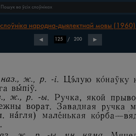
слоўніка народна-дыялектнай мовы (1960).
/
200
◀
▶