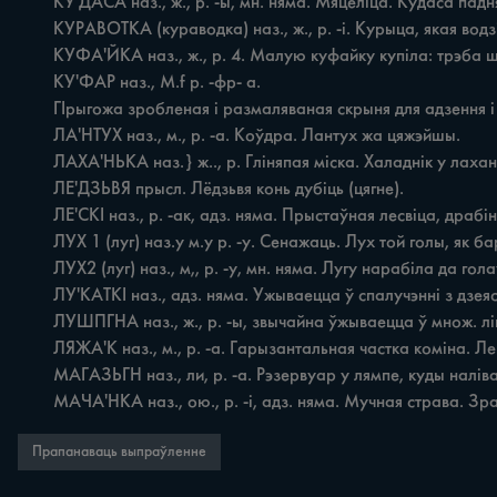
	КУ'ДАСА наз., ж., p. -ы, мн. няма. Мяцеліца. Кудаса паднялася з раніцы, дак я й дзяцёй у школу ні пусьціла.

	КУРАВОТКА (кураводка) наз., ж., p. -i. Курыца, якая водзіць куранят. Куравотка кёпская: куранят пашня, а сама пашла.

	КУФА'ЙКА наз., ж., p. 4. Малую куфайку купіла: трэба ш мне адразу ні памёраць.

	КУ'ФАР наз., M.f p. -фр- a.

	ГІрыгожа зробленая i размаляваная скрыня для адзення i палотнаў. Вазьмі там у куфры ручнік.

	ЛА'НТУХ наз., м., p. -a. Коўдра. Лантух жа цяжэйшы.

	ЛАХА'НЬКА наз.} ж.., p. Гліняпая міска. Халаднік у лаханьцы на паліцы.

	ЛЕ'ДЗЬВЯ прысл. Лёдзьвя конь дубіць (цягне).

	ЛЕ'СКІ наз., p. -ак, адз. няма. Прыстаўная лесвіца, драбіны. Як цыган па лёсках на нёба хацёў залёсьці...

	ЛУХ 1 (луг) наз.у м.у p. -у. Сенажаць. Лух той голы, як барабан, касіць i трудбу ні стбиіць.

	ЛУХ2 (луг) наз., м,, р. -у, мн. няма. Лугу нарабіла да голаў сабралася памыць.

	ЛУ'КАТКІ наз., адз. няма. Ужываецца ў спалучэнні з дзеясловамі ісці, адрэзаць. Ісці ў лукаткі, адрэзаць у лукаткі—крыва, віляючы з боку ў бок.

	ЛУШПГНА наз., ж., p. -ы, звычайна ўжываецца ў множ. ліку—лушпіны. У лушпіны палавіну картоплі рэжа.

	ЛЯЖА'К наз., м., p. -a. Гарызантальная частка коміна. Лепш зрабіць ляжак, да вывясьці комін на шчыток.

	МАГАЗЬГН наз., ли, p. -а. Рэзервуар у лямпе, куды наліваецца газа. У жалёзны магазын ні бачыш колькі газы наліць.

	МАЧА'НКА наз., ою., p. -i, адз. няма. Мучная страва. Зра
Прапанаваць выпраўленне