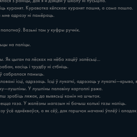
зу ўсё аднёкваўся, а як сёў, дак гаршчок мачанкі ўплёў i аладак