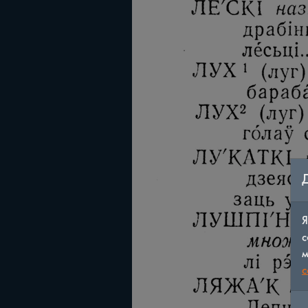
Я
с
м
c