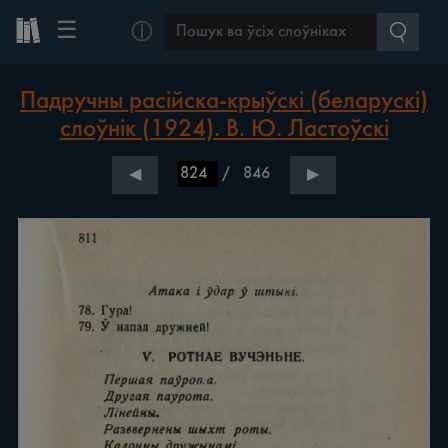
☰
ⓘ
Падручны расійска-крыўскі (беларускі)
слоўнік (1924). В. Ю. Ластоўскі
/
846
◀
▶