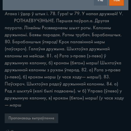
Атака i ўдар ў штык i. 78. Гура! w 79. У напал дружней! V.

	РОТНАЕВУЧЭНЬНЕ. Першая паўроп.а. Другая 
паурота. Лінейны Разввернены шыхт роты. Калонны 
дружынамі. Баявы парадак. Ротны трубач. Барабаншчык. 
80. Барабаншчык ўпярод! Крок палавіннай меры 
(паўскроч). Галаўня дружына. Шыхтоўка дружынай 
калонны на мейсцы. 81. а) Рота з-права (з-лева) ў 
дружынную калонну, б) кронам (бягом) марш! Шыхтоўка 
дружыннай калонны з рухам ўперад. 82. а) Рота з-права 
(з-лева), б) крокам марш (у часе ходу— марш!). 83. 
Паўскроч. Шыхтоўка радоў дружыннай колонны. 84. а) 
Рад л шыхтуй (калі былі падвоены). w б) Управа (ўлева) у 
дружынную калонну, в) крокам (бягом) марш! (у часе ходу
— марш
Прапанаваць выпраўленне