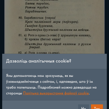
Дазволіць аналітычныя cookie?
Яны дапамагаюць нам зразумець, як вы
ўзаемадзейнічаеце з сайтам, і, адпаведна, што ў ім
трэба палепшыць. Падрабязней можна даведацца на
старонцы
Палітыка выкарыстання файлаў cookie
.
/
846
◀
▶
Не
Так