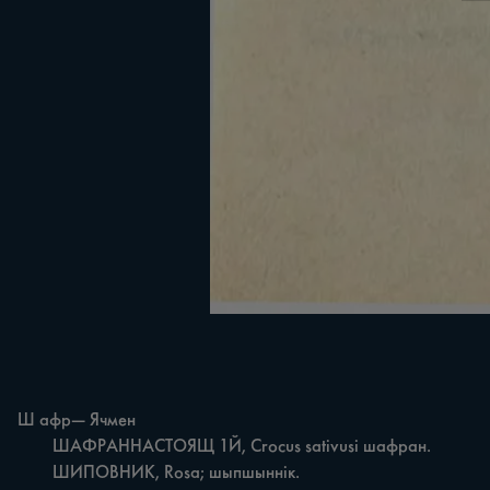
Ш афр— Ячмен

	ШАФРАННАСТОЯЩ 1Й, Crocus sativusi шафран.

	ШИПОВНИК, Rosa; шыпшыннік.
