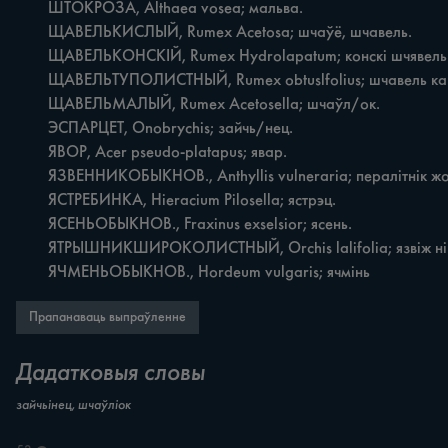
	ШТОКРОЗА, Althaea vosea; мальва.

	ЩАВЕЛЬКИСЛЫЙ, Rumex Acetosa; шчаўё, шчавель.

	ЩАВЕЛЬКОНСКІЙ, Rumex Hydrolapatum; конскі шчявель.

	ЩАВЕЛЬТУПОЛИСТНЫЙ, Rumex obtuslfolius; шчавель карнаты.

	ЩАВЕЛЬМАЛЫЙ, Rumex Acetosella; шчаўл/ок.

	ЭСПАРЦЕТ, Onobrychis; зайчь/нец.

	ЯВОР, Acer pseudo-platapus; явар.

	ЯЗВЕННИКОБЫКНОВ., Anthyllis vulneraria; пералітнік жоўты.

	ЯСТРЕБИНКА, Hieracium Pilosella; ястрэц.

	ЯСЕНЬОБЫКНОВ., Fraxinus exselsior; ясень.

	ЯТРЫШНИКШИРОКОЛИСТНЫЙ, Orchis lalifolia; язвіж нік.

	ЯЧМЕНЬОБЫКНОВ., Hordeum vulgaris; ячмінь
Прапанаваць выпраўленне
Дадатковыя словы
зайчьінец, шчаўліок