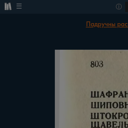
☰
ⓘ
Падручны расі