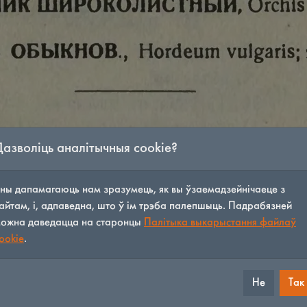
Дазволіць аналітычныя cookie?
ны дапамагаюць нам зразумець, як вы ўзаемадзейнічаеце з
айтам, і, адпаведна, што ў ім трэба палепшыць. Падрабязней
ожна даведацца на старонцы
Палітыка выкарыстання файлаў
ookie
.
Не
Так