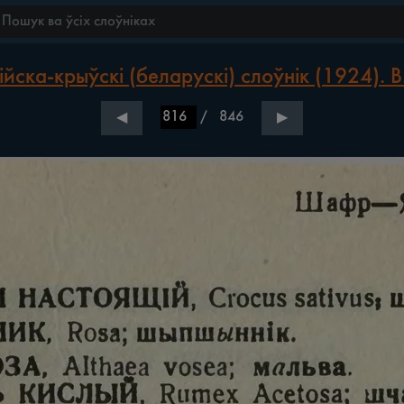
йска-крыўскі (беларускі) слоўнік (1924). В
/
846
◀
▶