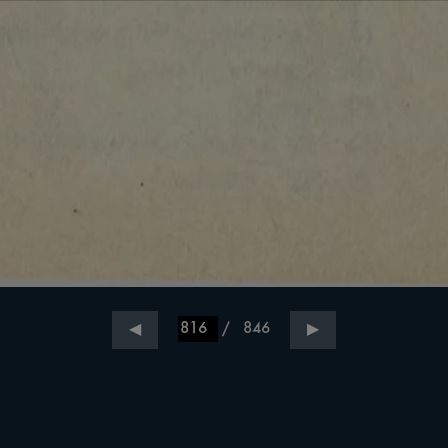
/
846
◀
▶