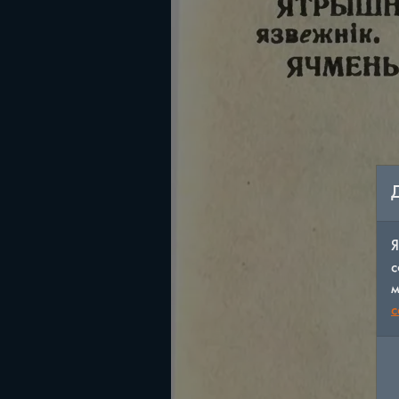
Я
с
м
c