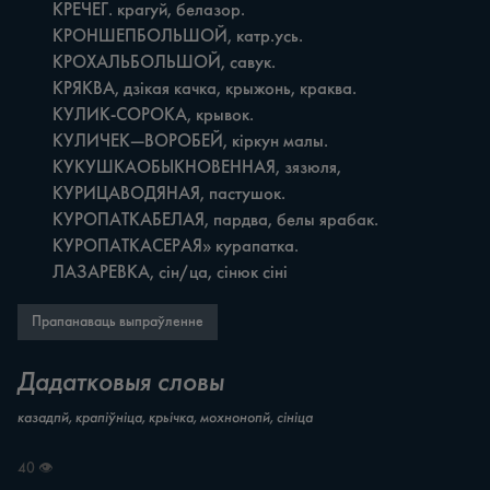
	КРЕЧЕГ. крагуй, белазор.

	КРОНШЕПБОЛЬШОЙ, катр.усь.

	КРОХАЛЬБОЛЬШОЙ, савук.

	КРЯКВА, дзікая качка, крыжонь, краква.

	КУЛИК-СОРОКА, крывок.

	КУЛИЧЕК—ВОРОБЕЙ, кіркун малы.

	КУКУШКАОБЫКНОВЕННАЯ, зязюля,

	КУРИЦАВОДЯНАЯ, пастушок.

	КУРОПАТКАБЕЛАЯ, пардва, белы ярабак.

	КУРОПАТКАСЕРАЯ» курапатка.

	ЛАЗАРЕВКА, сін/ца, сінюк сіні
Прапанаваць выпраўленне
Дадатковыя словы
казадпй, крапіўніца, крьічка, мохнонопй, сініца
40 👁