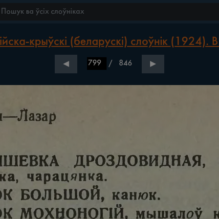
йска-крыўскі (беларускі) слоўнік (1924). В
/
846
◀
▶