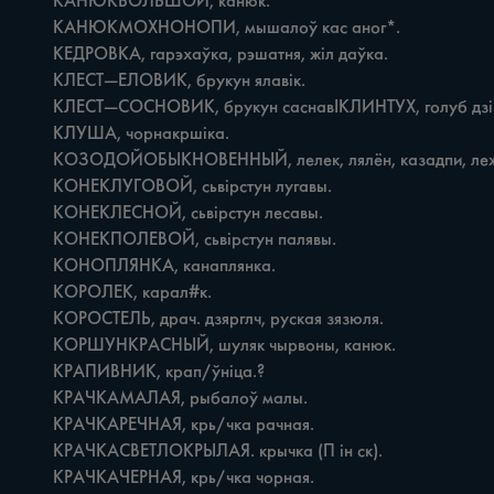
	КАНЮКБОЛЬШОЙ, канюк.

	КАНЮКМОХНОНОПИ, мышалоў кас аног*.

	КЕДРОВКА, гарэхаўка, рэшатня, жіл даўка.

	КЛЕСТ—ЕЛОВИК, брукун ялавік.

	КЛЕСТ—СОСНОВИК, брукун саснавІКЛИНТУХ, голуб дзікі, вяхір малы.

	КЛУША, чорнакршіка.

	КОЗОДОЙОБЫКНОВЕННЫЙ, лелек, лялён, казадпи, лежань.

	КОНЕКЛУГОВОЙ, сьвірстун лугавы.

	КОНЕКЛЕСНОЙ, сьвірстун лесавы.

	КОНЕКПОЛЕВОЙ, сьвірстун палявы.

	КОНОПЛЯНКА, канаплянка.

	КОРОЛЕК, карал#к.

	КОРОСТЕЛЬ, драч. дзярглч, руская зязюля.

	КОРШУНКРАСНЫЙ, шуляк чырвоны, канюк.

	КРАПИВНИК, крап/ўніца.?

	КРАЧКАМАЛАЯ, рыбалоў малы.

	КРАЧКАРЕЧНАЯ, крь/чка рачная.

	КРАЧКАСВЕТЛОКРЫЛАЯ. крычка (П ін ск).

	КРАЧКАЧЕРНАЯ, крь/чка чорная.
