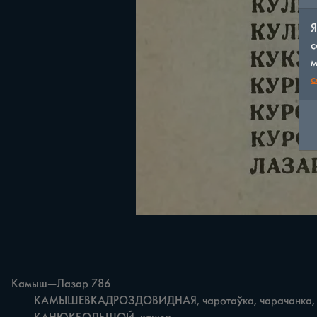
Я
с
м
c
Камыш—Лазар 786

	КАМЫШЕВКАДРОЗДОВИДНАЯ, чаротаўка, чарачанка, чарацянка.
