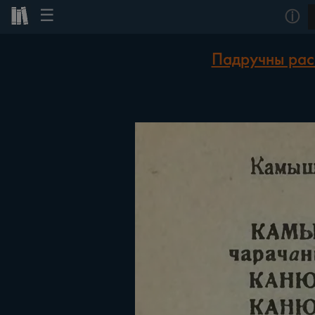
☰
ⓘ
Падручны расі