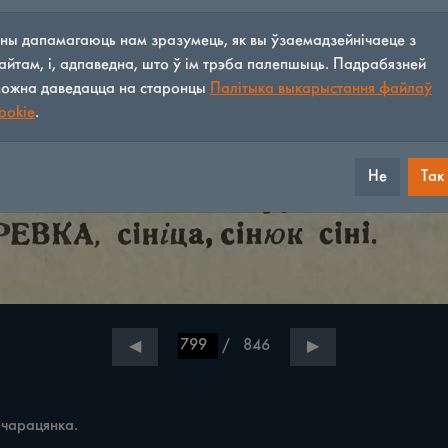
ны дапамагаюць нам зразумець, як вы ўзаемадзейнічаеце з
айтам, і, адпаведна, што ў ім трэба палепшыць. Падрабязней
ожна даведацца на старонцы
Палітыка выкарыстання файлаў
ookie
.
Не
Так
/
846
◀
▶