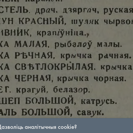
Дазволіць аналітычныя cookie?