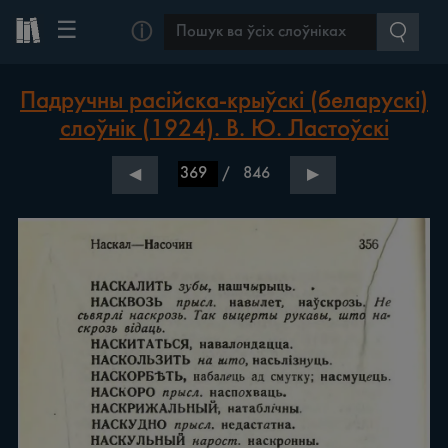
☰
ⓘ
Падручны расійска-крыўскі (беларускі)
слоўнік (1924). В. Ю. Ластоўскі
/
846
◀
▶