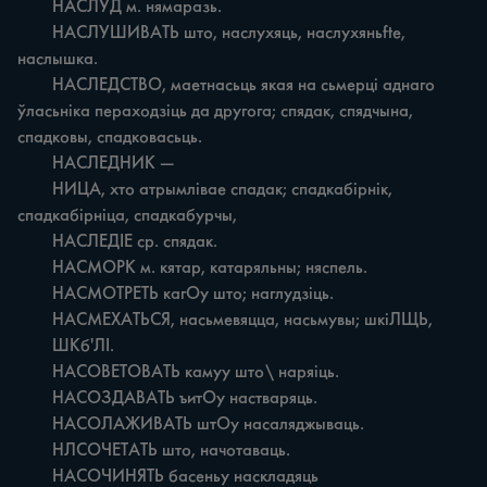
	НАСЛУД м. нямаразь.

	НАСЛУШИВАТЬ што, наслухяць, наслухяньfte, 
наслышка.

	НАСЛЕДСТВО, маетнасьць якая на сьмерці аднаго 
ўласьніка пераходзіць да другога; спядак, спядчына, 
спадковы, спадковасьць.

	НАСЛЕДНИК —

	НИЦА, хто атрымлівае спадак; спадкабірнік, 
спадкабірніца, спадкабурчы,

	НАСЛЕДІЕ ср. спядак.

	НАСМОРК м. кятар, катаряльны; няспель.

	НАСМОТРЕТЬ кагОу што; наглудзіць.

	НАСМЕХАТЬСЯ, насьмевяцца, насьмувы; шкіЛЩЬ,

	ШКб'ЛІ.

	НАСОВЕТОВАТЬ камуу што\ наряіць.

	НАСОЗДАВАТЬ ъитОу настваряць.

	НАСОЛАЖИВАТЬ штОу насаляджываць.

	НЛСОЧЕТАТЬ што, начотаваць.

	НАСОЧИНЯТЬ басеньу наскладяць