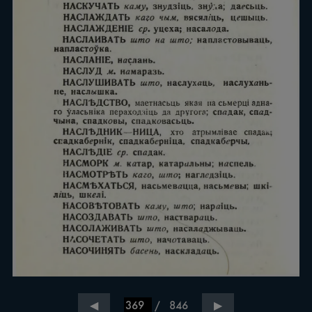
/
846
◀
▶