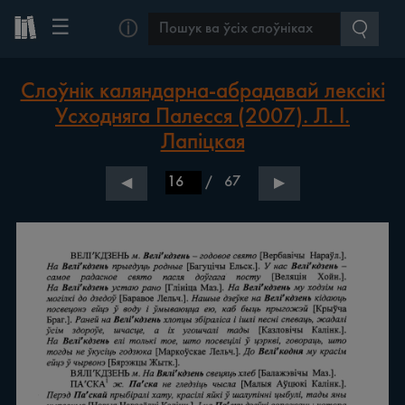
☰
ⓘ
Слоўнік каляндарна-абрадавай лексікі
Усходняга Палесся (2007). Л. І.
Лапіцкая
/
67
◀
▶