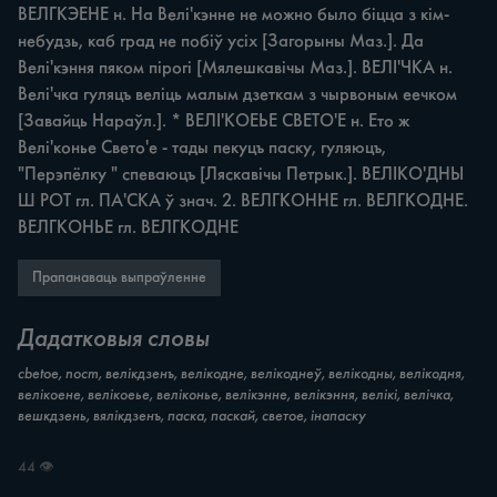
ВЕЛГКЭЕНЕ н. На Велі'кэнне не можно было біцца з кім-
небудзь, каб град не побіў усіх [Загорыны Маз.]. Да 
Велі'кэння пяком пірогі [Мялешкавічы Маз.]. ВЕЛІ'ЧКА н. 
Велі'чка гуляцъ веліць малым дзеткам з чырвоным еечком 
[Завайць Нараўл.]. * ВЕЛІ'КОЕЬЕ СВЕТО'Е н. Ето ж 
Велі'конье Свето'е - тады пекуцъ паску, гуляюцъ, 
"Перэпёлку " спеваюцъ [Ляскавічы Петрык.]. ВЕЛІКО'ДНЫ 
Ш РОТ гл. ПА'СКА ў знач. 2. ВЕЛГКОННЕ гл. ВЕЛГКОДНЕ. 
ВЕЛГКОНЬЕ гл. ВЕЛГКОДНЕ
Прапанаваць выпраўленне
Дадатковыя словы
cbetoe, nocm, велікдзенъ, велікодне, велікоднеў, велікодны, велікодня,
велікоене, велікоеье, веліконье, велікэнне, велікэння, велікі, велічка,
вешкдзень, вялікдзенъ, паска, паскай, светое, інапаску
44 👁