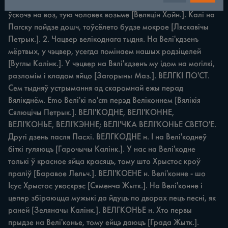
Навасёлкі Калінк.]. ІнаПа'ску дзеўкі еорожаць: котора 
ўскочэ на воз, тую чоловек возьме [Веляцін Хойн.]. Калі на 
Пагску пойдзе дошч, тоўсёлето будзе мокрое [Ляскавічы 
Петрык.]. 2. Чацвер велікоднага тыдня. На Велі'кдзенъ 
мёртвых, у чэцвер, усегда помінаем нашых родзіцелей 
[Вуглы Калінк.]. У чэцвер на Вялі'кдзенъ му ідом на могілкі, 
разломім i кладом яйцо [Загорыны Маз.]. ВЕЛГКІ ПО'СТ. 
Сем тыдняў устрымання ад скаромнай ежы перад 
Вялікднём. Emo Велі'кі no'cm перэд Веліконнем [Вялікія 
Сялюцічы Петрык.]. ВЕЛІ'КОДНЕ, ВЕЛІ'КОННЕ, 
ВЕЛІ'КОНЬЕ, ВЕЛІ'КЭННЕ; ВЕЛІ'ЧКА ВЕЛІ'КОНЬЕ CBETO'E. 
Другі дзень пасля Пасхі. ВЕЛГКОДНЕ н. I на Велі'коднеў 
біткі гуляюцъ [Гарочычы Калінк.]. У нас на Велі'кодне 
толькі ў красное яйца красяцъ, тому што Хрыстос кроў 
праліў [Баравое Лельч.]. ВЕЛІ'КОЕНЕ н. Велі'конне - шо 
Icyc Хрыстос увоскрэс [Сяменча Жытк.]. На Велі'конне i 
цепер збіраюцца мужыкі да йдуцъ по дворах пецъ песні, як 
раней [Зеляначы Калінк.]. ВЕЛГКОНЬЕ н. Хто первы 
прыдзе на Велі'конье, тому ейцэ даюцъ [Града Жытк.]. 