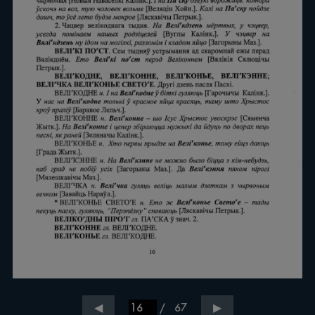
/
67
◀
▶