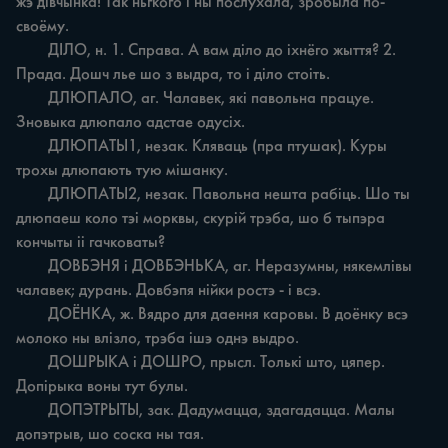
жэ дівчынка! Так ньгкого i ны послухала, зробыла по-
своёму.

	ДІЛО, н. 1. Справа. А вам діло до іхнёго жыття? 2. 
Прада. Дошч лье шо з выдра, то i діло стоіть.

	ДЛЮПАЛО, аг. Чалавек, які павольна працуе. 
Зновыка длюпало адстае одусіх.

	ДЛЮПАТЫ1, незак. Кляваць (пра птушак). Куры 
трохы длюпають тую мішанку.

	ДЛЮПАТЫ2, незак. Павольна нешта рабіць. Шо ты 
длюпаеш коло тэі морквы, скурій трэба, шо б тыпэра 
кончыты ii гачковаты?

	ДОВБЭНЯ i ДОВБЭНЬКА, аг. Неразумны, някемлівы 
чалавек; дурань. Довбэпя нійки ростэ - i всэ.

	ДОЁНКА, ж. Вядро для даення каровы. В доёнку всэ 
молоко ны влізло, трэба ішэ однэ выдро.

	ДОШРЫКА i ДОШРО, прысл. Толькі што, цяпер. 
Допірыка воны тут булы.

	ДОПЭТРЫТЫ, зак. Дадумацца, здагадацца. Малы 
допэтрыв, шо соска ны тая.
