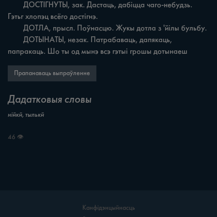
	ДОСТІГНУТЫ, зак. Дастаць, дабіцца чаго-небудзь. 
Гэтьг хлопэц всёго достігнэ.

	ДОТЛА, прысл. Поўнасцю. Жукы дотла з 'йілы бульбу.

	ДОТЫНАТЫ, незак. Патрабаваць, дапякаць, 
папракаць. Шо ты од мынэ всэ гэтыі грошы дотынаеш
Прапанаваць выпраўленне
Дадатковыя словы
нійкй, тылькй
46 👁
Канфідэнцыйнасць