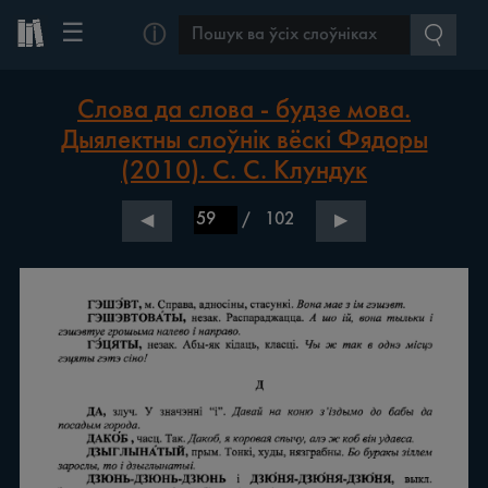
☰
ⓘ
Слова да слова - будзе мова.
Дыялектны слоўнік вёскі Фядоры
(2010). С. С. Клундук
/
102
◀
▶