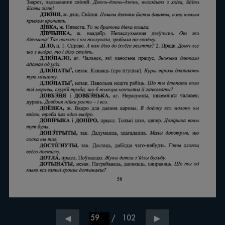
/
102
◀
▶