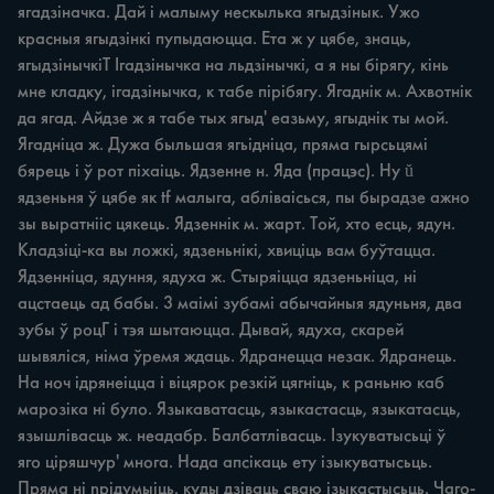
ягадзіначка. Дай i малыму нескылька ягыдзінык. Ужо 
красныя ягыдзінкі пупыдаюцца. Ета ж у цябе, знаць, 
ягыдзінычкіТ Ігадзінычка на льдзінычкі, а я ны бірягу, кінь 
мне кладку, ігадзінычка, к табе пірібягу. Ягаднік м. Ахвотнік 
да ягад. Айдзе ж я табе тых ягыд' еазьму, ягыднік ты мой. 
Ягадніца ж. Дужа быльшая ягьідніца, пряма гырсьцямі 
бярець i ў рот піхаіць. Ядзенне н. Яда (працэс). Hy ŭ 
ядзеньня ў цябе як tf малыга, абліваісься, пы бырадзе ажно 
зы выратнііс цякець. Ядзеннік м. жарт. Той, хто есць, ядун. 
Кладзіці-ка вы ложкі, ядзеньнікі, хвиціць вам буўтацца. 
Ядзенніца, ядуння, ядуха ж. Стыряіцца ядзеньніца, ні 
ацстаець ад бабы. 3 маімі зубамі абычайныя ядуньня, два 
зубы ў роцГ i тэя шытаюцца. Дывай, ядуха, скарей 
шывяліся, німа ўремя ждаць. Ядранецца незак. Ядранець. 
На ноч ідрянеіцца i віцярок резкій цягніць, к раньню каб 
марозіка ні було. Языкаватасць, языкастасць, языкатасць, 
язышлівасць ж. неадабр. Балбатлівасць. Ізукуватысьці ў 
яго ціряшчур' многа. Нада апсікаць ету ізыкуватысьць. 
Пряма ні npiдумыіць, куды дзіваць сваю ізыкастысьць. Чаго-