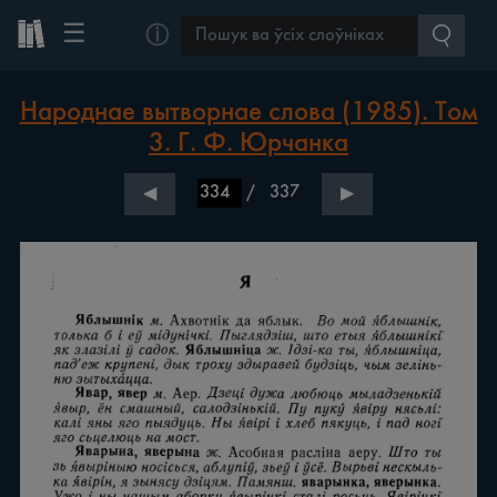
☰
ⓘ
Народнае вытворнае слова (1985). Том
3. Г. Ф. Юрчанка
/
337
◀
▶