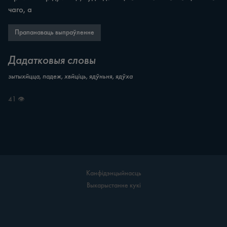
чаго, а
Прапанаваць выпраўленне
Дадатковыя словы
зытыхйцца, падеж, хвйціць, ядўньня, ядўха
41 👁
Канфідэнцыйнасць
Выкарыстанне кукі