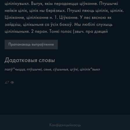
цілілікувыкл. Выгук, якім перадаецца ціўканне. Птушычкі 
нейкія цілік, цілік ны бярёзкых. Птушкі пяюць цілілік, цілілік. 
Ціліканне, ціліліканне н. 1. Ціўканне. У лес вясною як 
зайдзіш, цілікыньня ca ўсіх бакоў. Мы любілі слухыць 
цілілікыньня. 2 перан. Тонкі голас (звыч. пра дзяцей
Прапанаваць выпраўленне
Дадатковыя словы
палў^чыцца, птўшычкі, сяме, сўшыныя, цгўкі, цілілік^выкл
47 👁
Канфідэнцыйнасць