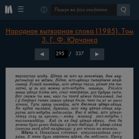
☰
ⓘ
Народнае вытворнае слова (1985). Том
3. Г. Ф. Юрчанка
/
337
◀
▶