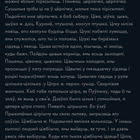
можна яблыкі пірясыпыць. Памянш. цёрлечка, цёрлачка. 
Сушыныя грібы ці ня ў цёрлічку, малыя тама пірісыпалі. 
Пыдай-ка мне цёрлычка, я боб сыбяру. Ціва, ціўка, цыва, 
цыўка ж. дзіц. Куранё, птушанё, наогул птушка. Цгеу нілізя 
лавіць, ато квакуха будзіць біцца. Цгукі пабеглі хувацца, 
яны спужаліся, што ты іх паловіш. Цгукі ны бярёзкых 
сідзяць i пяюць. Цыва астаўся адзін, пішчыць, ні знаіць, 
куды бежч. Пойдзім цывык карміць, яны есьць зыхацелі. 
Памянш. цівачка, цывачка. Цівычкым халодна, яны 
просюцца ў хату пагрецца. Щвычкі у гнязьдзечку сідзяць i 
роцікі пырызіўлялі: есьць хочуць. Цывычка сядзщь у руке 
ціхінька-ціхінька. у Цігра ж. перан. гумар. Сварлівая 
жанчына. Каб табе пупалыся цігра, як Пуўлюку, тады б ты 
знаў, як жыць у сям'е. Дзеўка была ціхыя i спакойныя, a 
цяперя цігра стала. Павеліч. цігрышча. Во ўзяў 
Прыкапёнык цігрішчу ны сваю гылаву, зыгрызець яго 
саўсім. Ціжбішча ж. Надзвычай вялікая колькасць. У іхным 
кылгасі людзей ціжбішча, яны выйдуць, як туча, i за дзень 
увесь лён выбіруць. Куды ета тыкая ціжбішча ідзець? Цілік, 