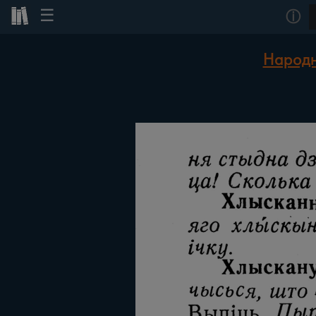
☰
ⓘ
Народн