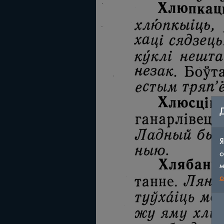
Я
с
м
c