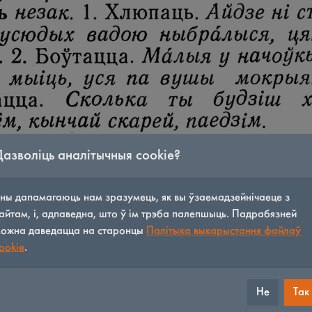
Дазволіць аналітычныя cookie?
ны дапамагаюць нам зразумець, як вы ўзаемадзейнічаеце з
айтам, і, адпаведна, што ў ім трэба палепшыць. Падрабязней
ожна даведацца на старонцы
Палітыка выкарыстання файлаў
ookie
.
Не
Так