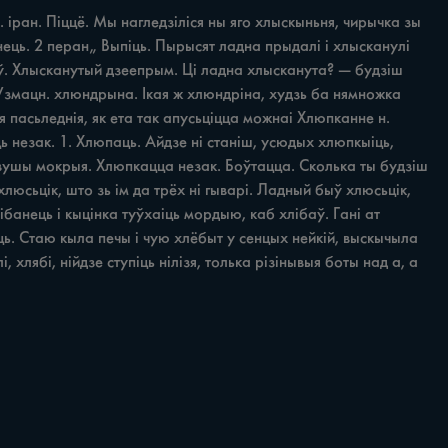
. іран. Піццё. Мы нагледзіліся ны яго хлыскыньня, чирычка зы 
ець. 2 перан„ Выпіць. Пырысят ладна прыдалі i хлысканулі 
ыў. Хлысканутый дзеепрым. Ці ладна хлысканута? — будзіш 
Узмацн. хлюндрына. Ікая ж хлюндріна, худзь ба нямножка 
 пасьледнія, як ета так апусьціцца можнаі Хлюпканне н. 
незак. 1. Хлюпаць. Айдзе ні станіш, усюдых хлюпкыіць, 
 вушы мокрыя. Хлюпкацца незак. Боўтацца. Сколька ты будзіш 
люсьцік, што зь ім да трёх ні гыварі. Ладный быў хлюсьцік, 
ібанець i кыцінка туўхаіць мордыю, каб хлібаў. Гані ат 
ць. Стаю кыла печы i чую хлёбыт у сенцых нейкій, выскычыла 
хлябі, нійдзе ступіць нілізя, толька різінывыя боты над a, a 