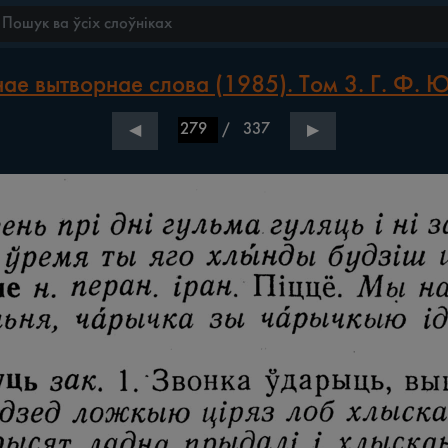
ае вытворнае слова (1985). Том 3. Г. Ф. 
/
337
◀
▶