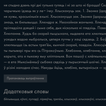
ня стыдна дзенъ npi дні гульма гуляць i ні за што ні брацца! 
чарычкыю ідзець як у ле~ ічку. Хлыскануць зак. 1. Звонка ўд
ня хужы, красьнінькія ехылі. Хлыскануцца зак. Звонка ўдарыц
знацъ, як билывыцца. Хлюндра ж. Неахайная жанчына. Хлюндру
прігледзіла дзяцей i сыма сябе, дык нісколька ні глядзіць. П
Хлюпанне. Худзь ба скарей пыцсыхала, ныдаела ета хлюпкыньн
усюдых вадою ныбралыся, цяперя луччы у хаці сядзець. 2. Бо
хлюпкыцца ізь естым тряп'ём, кынчай скарей, паедзім. Хлюсцік
ты пыгыварі пры яго сь Пітракоўныю. Хлябанне, хлябтанне, хлё
карыта, ато я пыкажу яму хліптаньня. Вон пашоў с хлёпкыньнщ
— а ета Мыксімёнкыў сыбака сядзіць у пырысяччый шаічкі. Хлябі
ў різіні халодна січас. Некуды йціць, хлябіна, вытырнісься — 
Прапанаваць выпраўленне
Дадатковыя словы
бйлывыцца, кўклі, пупадў, пірявўчы, тряпём, хлысканў, хлысканўлі, хлыска