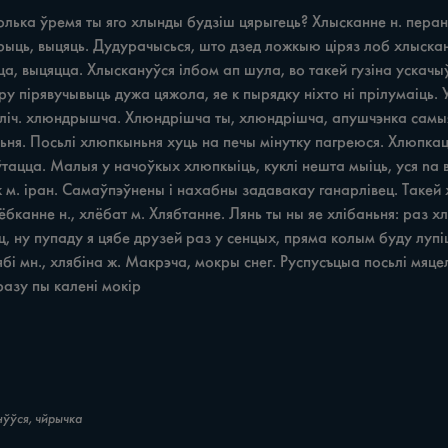
Сколька ўремя ты яго хлынды будзіш цярыгець? Хлысканне н. перан
арыць, выцяць. Дудурачысься, што дзед ложкыю ціряз лоб хлыскан
ца, выцяцца. Хлыскануўся ілбом ап шула, во такей гузіна ускач
 пірявучывыць дужа цяжола, яе к пырядку ніхто ні прілумаіць. 
авеліч. хлюндрышча. Хлюндрішча ты, хлюндрішча, апушчэнка самыя
я. Посьлі хлюпкыньня хуць на печы мінутку пагреюся. Хлюпкаць 
ўтацца. Малыя у начоўкых хлюпкыіць, куклі нешта мыіць, уся na
 м. іран. Самаўпэўнены i нахабны задавакау ганарлівец. Такей х
бканне н., хлёбат м. Хлябтанне. Лянь ты ны яе хлібаньня: раз хл
, ну пупаду я цябе друзей раз у сенцых, пряма колым буду лупі
 мн., хлябіна ж. Макрэча, мокры снег. Руспусъцыа посьлі мяцелі, 
зразу пы калені мокір
нўўся, чйрычка