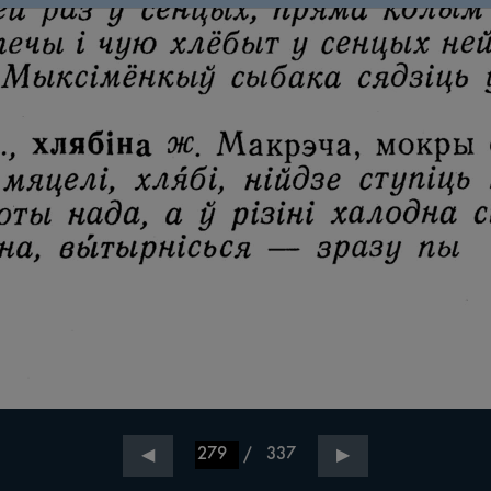
/
337
◀
▶