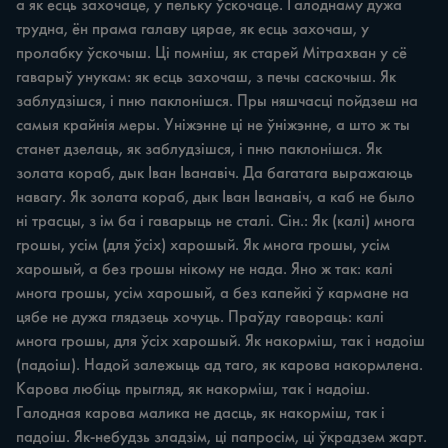
а як есць захочаце, у пельку ўскочаце. Галоднаму дужа 
трудна, ён прама галаву цярае, як есць захочаш, у 
пролабку ўскочыш. Ці помніш, як старей Мітрахван у сё 
гаварыў унукам: як есць захочаш, з печы саскочыш. Як 
заблудзішся, i пню паклонішся. Пры няшчасці пойдзеш на 
самыя крайнія меры. Уніжэнне ці не ўніжэнне, а што ж ты 
станет дзелаць, як заблудзішся, i пню паклонішся. Як 
золата кораб, дык Іван Іванавіч. Да багатага выражаюць 
навагу. Як золата кораб, дык Іван Іванавіч, а каб не было 
ні трасцы, з ім ба i гаварыць не сталі. Сін.: Як (калі) многа 
грошы, усім (для ўсіх) харошый. Як многа грошы, усім 
харошый, а без грошы нікому не нада. Яно ж так: калі 
многа грошы, усім харошый, а без капейкі ў кармане на 
цябе не дужа глядзець хочуць. Праўду гавораць: калі 
многа грошы, для ўсіх харошый. Як накорміш, так i надоіш 
(падоіш). Надой залежыць ад таго, як карова накормлена. 
Карова любіць прыгляд, як накорміш, так i надоіш. 
Галодная карова малика не дасць, як накорміш, так i 
падоіш. Як-небудзь зладзім, ці папросім, ці ўкрадзем жарт. 