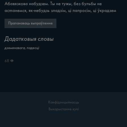
Абавязкова набудзем. Ты не тужы, без бульбы не 
acmaнемся, як-небудзь зладзім, ці папросім, ці ўкрадзем
Прапанаваць выпраўленне
Дадатковыя словы
дзямянавага, падесці
68 👁
Канфідэнцыйнасць
Выкарыстанне кукі