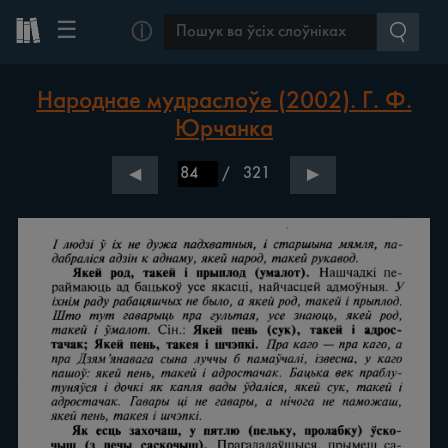
☰
ⓘ
Народнае мудраслоўе (2002). Г. Ф.
Юрчанка
/
321
◀
▶