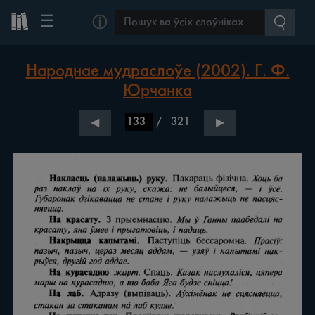
☰
ⓘ
Народнае мудраслоўе (2002). Г. Ф.
Юрчанка
/
321
◀
▶