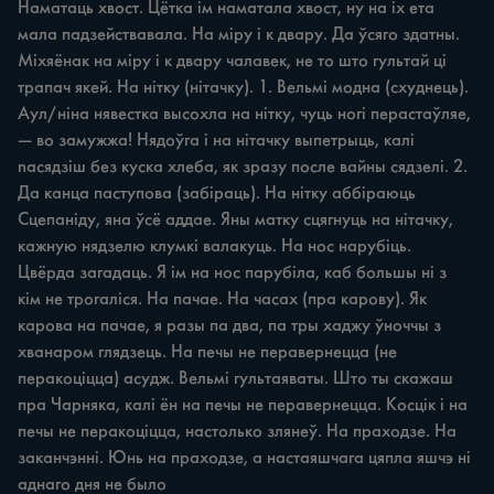
Наматаць хвост. Цётка ім наматала хвост, ну на іх ета 
мала падзействавала. На міру i к двару. Да ўсяго здатны. 
Міхяёнак на міру i к двару чалавек, не то што гультай ці 
трапач якей. На нітку (нітачку). 1. Вельмі модна (схуднець). 
Аул/ніна нявестка высохла на нітку, чуць ногі перастаўляе, 
— во замужжа! Нядоўга i на нітачку выпетрыць, калі 
naсядзіш без куска хлеба, як зразу после вайны сядзелі. 2. 
Да канца паступова (забіраць). На нітку аббіраюць 
Сцепаніду, яна ўсё аддае. Яны матку сцягнуць на нітачку, 
кажную нядзелю клумкі валакуць. На нос нарубіць. 
Цвёрда загадаць. Я ім на нос парубіла, каб большы ні з 
кім не трогаліся. На пачае. На часах (пра карову). Як 
карова на пачае, я разы па два, па тры хаджу ўноччы з 
хванаром глядзець. На печы не перавернецца (не 
перакоціцца) асудж. Вельмі гультаяваты. Што ты скажаш 
пра Чарняка, калі ён на печы не перавернецца. Косцік i на 
печы не перакоціцца, настолько злянеў. На праходзе. На 
заканчэнні. Юнь на праходзе, а настаяшчага цяпла яшчэ ні 
аднаго дня не было