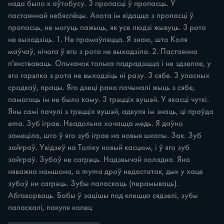
нада было к аўтобусу. 3 пропасці ў пропасць. У 
пастаяннай небяспёцы. Ахота ім кідацца з пропасці ў 
пропасць, не могуць пажыць, як усе людзі жывуць. 3 рота 
не выхадзіць. 1. Не прамаўляцца. Я знаю, што Коля 
маўчаў, нічога ў яго з рота не выхадзіла. 2. Пастаянна 
п'янстваваць. Олъчанок толька падрадзщца i не здзелае, у 
яго гарэлка з рота не выходзіць ні разу. 3 сябе. 3 уласных 
сродкаў, працы. Яго дзеці рана пачыналі жыць з сябе, 
памагаць ім не было каму. 3 трэцціх вушэй. У якасці чуткі. 
Яны самі пачулі з трэцціх вушэй, адкуля ім знаць, ці праўда 
ema. Зуб іграе. Неадольна хочацца медь. Я даўно 
замеціла, што ў яго зуб іграе на новыя шкапы. Зак. Зуб 
зайграў. Увідзеў на Толіку новый касцюм, i ў яго зуб 
зайграў. Зубоў не сагрэць. Надзвычай холадна. Яна 
няважна намшона, а myma дроў недастатак, дык у хаце 
зубоў ни сагрэць. Зубы паласкаць (перамываць). 
Абгаворваць. Бабы ў зацішы пад клеццю сядзелі, зубы 
паласкалі, пакуля капец