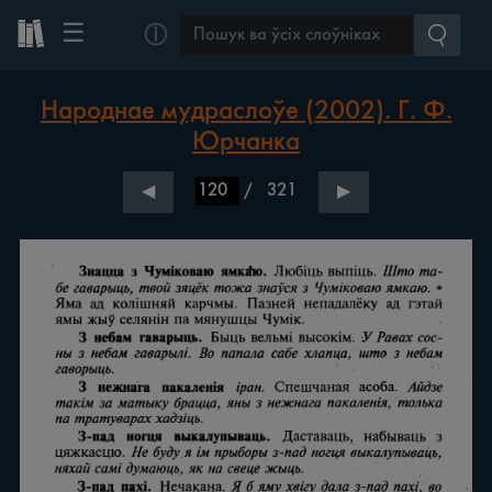
☰
ⓘ
Народнае мудраслоўе (2002). Г. Ф.
Юрчанка
/
321
◀
▶