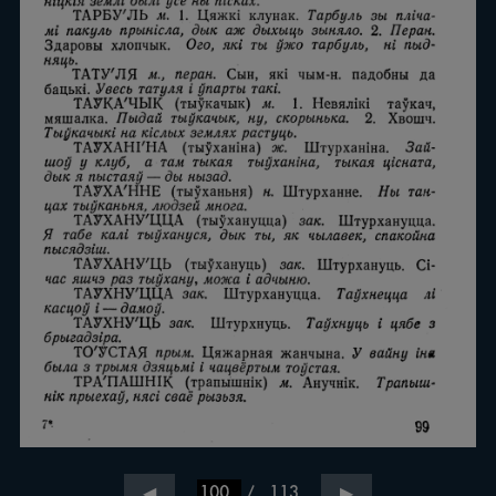
/
113
◀
▶