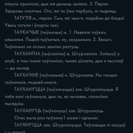
пакуль прынісла, дык аж дыхыць зыняло. 2. Перан. 
Здаровы хлопчык. Ого, які ты ўжо тарбуль, ні пыдняць.

	ТАТУ'ЛЯ м., перан. Сын, які чым-н. падобны да бацькі 
Увесь татуля i ўпарты такі.

	ТАУКА'ЧЫК (тыўкачык) м. 1. Невялікі таўкач, 
мяшалка. Пыдай тыўкачык, ну, скорынька. 2. Хвошч. 
Тыўкачыкі на кіслых землях растуць.

	ТАУХАНГНА (тыўханіна) ж. Штурханіна. Зайшоў у 
клуб, а там тыкая тыўханіна, тыкая цісната, дык я пыстаяў 
— ды нызад.

	ТАУХА'ННЕ (тыўханьня) н. Штурханне. Ны танцах 
тыўканьня, людзей многа.

	ТАУХАНУ'ЦЦА (тыўхануцца) зак. Штурхануцца. Я 
табе калі тыўхануся, дык ты, як чылавек, спакойна 
пысядзіш.

	ТАУХАНУ'ЦЬ (тыўхануць) зак. Штурхануць.

	СІчас яшчэ раз тыўхану1 можа i адчыню.

	ТАУХНУ'ЦЦА зак. Штурхануцца. Таўхнецца лі касцоў 
i — дамоў.
