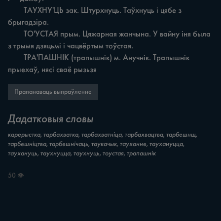
	ТАУХНУ'ЦЬ зак. Штурхнуць. Таўхнуць i цябе з 
брыгадзіра.

	ТО'УСТАЯ прым. Цяжарная жанчына. У вайну іня была 
з трымя дзяцьмі i чацвёртым тоўстая.

	ТРА'ПАШНІК (трапышнік) м. Анучнік. Трапышнік 
прыехаў, нясі сваё рызьзя
Прапанаваць выпраўленне
Дадатковыя словы
карерыстка, тарбахватка, тарбахватніца, тарбахвацтва, тарбешнщ,
тарбешніцтва, тарбешнічаць, таукачык, тауханне, таухануцца,
таухануць, таухнуцца, таухнуць, тоустая, трапашнік
50 👁