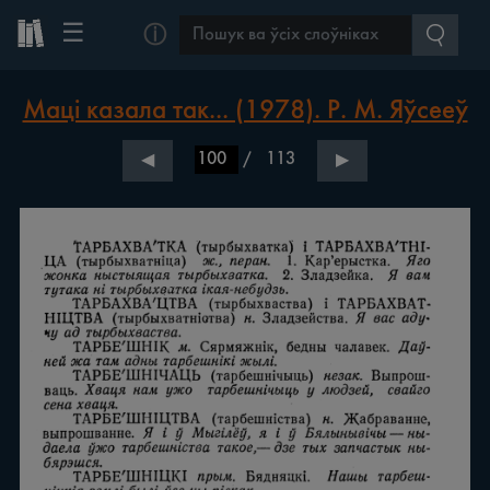
☰
ⓘ
Маці казала так... (1978). Р. М. Яўсееў
/
113
◀
▶