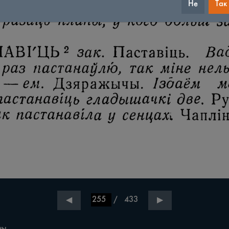
Не
Так
/
433
◀
▶
ы.
