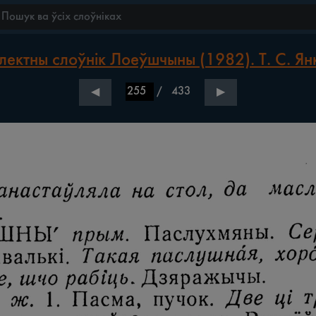
лектны слоўнік Лоеўшчыны (1982). Т. С. Ян
/
433
◀
▶