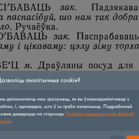
Дазволіць аналітычныя cookie?
ны дапамагаюць нам зразумець, як вы ўзаемадзейнічаеце з
айтам, і, адпаведна, што ў ім трэба палепшыць. Падрабязней
ожна даведацца на старонцы
Палітыка выкарыстання файлаў
ookie
.