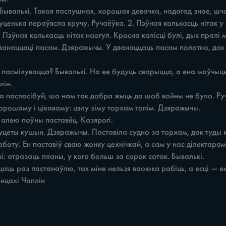
Пэўная колькасць нітак наогул. Кросна калісці булі, дык пралі 
анаццаці пасам. Дзяражычы. У дванаццаць пасам полотно, дак е
боту. Ен паставіў сваю жонку цехнічкай, а сам у нас ділектарам.
енцахі Чаплін