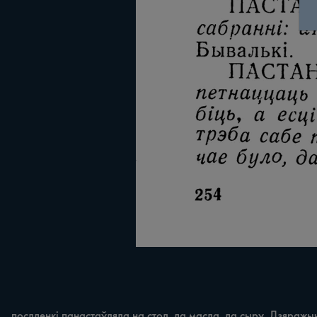
послденкі панастаўляла на стол, да масла, да сыру. Дзяражыч