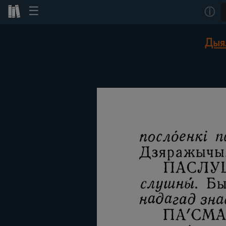
☰
ⓘ
Дыя