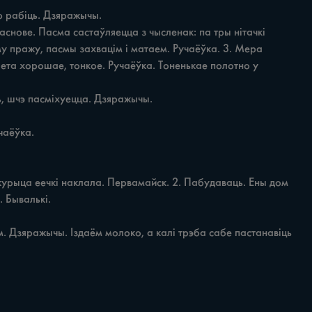
му пражу, пасмы захвацім i матаем. Ручаёўка. 3. Мера 
та хорошае, тонкое. Ручаёўка. Тоненькае полотно у 
 Бывалькі.
