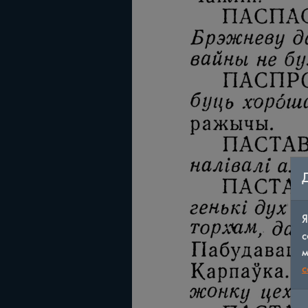
Я
с
м
c