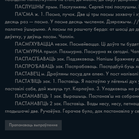
	ПАСЛУШНЫ' прым. Паслухмяны. Сергей такі паслушны. Бывалькі. Такая паслушная, хорошая девачка, надагад знае, шчо рабіць. Дзяражычы.

	ПА'СМА ж. 1. Пасма, пучок. Две ці тры пасмы захвачу i хуценька пераўясла кручу. Ручаёўка. 2. Пэўная колькасць нітак у аснове. Пасма састаўляецца з чысленак: па тры нітачкі 
десяць раз — пасма. У пасме десяць чысленак. Дзяражычы. // 
палатна ўшырыню. А пасмы па рашчоту берда: ат шасці да дв
деўятку, у деўяць пасам. Чаплін.

	ПАСМГХУВАЦЦА незак. Пасмейвацца. Ці доўга ты будет пасміхувацца? Бывалькі. На ее будуць сварыцца, а ена маўчыць, шчэ пасміхуецца. Дзяражычы.

	ПА'СМУРНА прысл. Пахмурна. Пасмурна як сегодні. Чаплін.

	ПАСПАСГБАВАЦЬ зак. Падзякаваць. Напішы Брэжневу да паспасібуй, шо нам так добра жыць да шоб войны не було. Ручаёўка.

	ПАСПРО'БАВАЦЬ зак. Паспрабаваць. Паспрдбуй буць хорошаму i цікаваму: цэлу зіму торхам топім. Дзяражычы.

	ПАСТАВЕ'Ц м. Драўляны посуд для алею. У пост налівалі алею поўны паставёц. Казярогі.

	ПАСТА'ВІЦЬ зак. 1. Паставіць. Я пастаўлю у лёгенькі дух уцеты кушын. Дзяражычы. Паставіла судно за торхам, дак туды курыца еечкі наклала. Первамайск. 2. Пабудаваць. Ены дом 
паставілі сабе, дай жывуць тут. Карпаўка. 3. Уладкаваць на ра
	ПАСТАНАВГЦЬ 1 зак. Вырашыць. Пастанав'ш на сабранні: атразаць планы, у кого больш за сорок сотак. Бывалькі.

	ПАСТАНАВГЦЬ 2 зак. Паставіць. Вады несу, несу, петнаццаць раз пастанаўлю, так міне нельзя ваоюка рабіць, а есці — ем. Дзяражычы. Іздаём молоко, а калі трэба сабе пастанавіць 
гладышачкі две. Ручаёўка. Гарачае було, дак пастанавіла у с
Прапанаваць выпраўленне